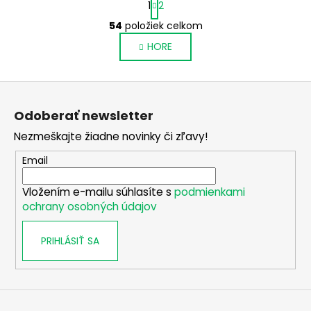
1
2
t
O
r
54
položiek celkom
v
á
HORE
l
n
k
á
o
d
Z
v
a
a
á
c
Odoberať newsletter
n
p
i
i
Nezmeškajte žiadne novinky či zľavy!
e
ä
e
p
t
Email
r
i
v
Vložením e-mailu súhlasíte s
podmienkami
e
k
ochrany osobných údajov
y
v
PRIHLÁSIŤ SA
ý
p
i
s
u