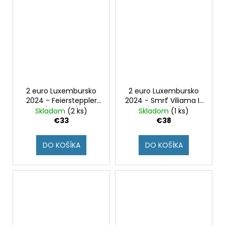
2 euro Luxembursko
2 euro Luxembursko
2024 - Feiersteppler
2024 - Smrť Viliama II.
(BU karta)
(BU karta)
Skladom
(2 ks)
Skladom
(1 ks)
€33
€38
DO KOŠÍKA
DO KOŠÍKA