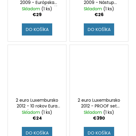
2009 - Európska
2009 - Nástup
menová únia (EMÚ)
veľkovojvodkyne
Skladom
(1 ks)
Skladom
(1 ks)
(panáčik) (BU karta)
Charlotty na trón (BU
€29
€26
karta)
DO KOŠÍKA
DO KOŠÍKA
2 euro Luxembursko
2 euro Luxembursko
2012 - 10 rokov Eura
2012 - PROOF set
(BU karta)
2009-2012
Skladom
(1 ks)
Skladom
(1 ks)
€24
€390
DO KOŠÍKA
DO KOŠÍKA