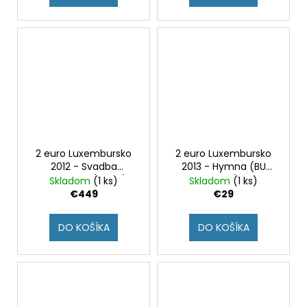
2 euro Luxembursko
2 euro Luxembursko
2012 - Svadba
2013 - Hymna (BU
Guillauma (Proof)
karta)
Skladom
(1 ks)
Skladom
(1 ks)
€449
€29
DO KOŠÍKA
DO KOŠÍKA