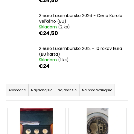
€24,50
á
j
2 euro Luxembursko 2026 - Cena Karola
s
Veľkého (BU)
Skladom
(2 ks)
ť
€24,50
?
2 euro Luxembursko 2012 - 10 rokov Eura
(BU karta)
Skladom
(1 ks)
€24
HĽADAŤ
R
a
Abecedne
Najlacnejšie
Najdrahšie
Najpredávanejšie
O
d
d
e
p
V
n
o
ý
i
r
p
ú
e
i