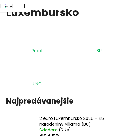
K
dať
Nákupný
Menu
Prihlásenie
Luxembursko
Prejsť
o
Späť
Späť
na
košík
š
obsah
í
Č
k
o
p
Proof
BU
o
t
r
e
UNC
b
u
Najpredávanejšie
j
e
t
2 euro Luxembursko 2026 - 45.
narodeniny Viliama (BU)
e
Skladom
(2 ks)
n