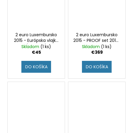
2 euro Luxembursko
2 euro Luxembursko
2015 - Európska vlajka
2015 - PROOF set 2013-
(BU karta)
2015
Skladom
(1 ks)
Skladom
(1 ks)
€45
€369
DO KOŠÍKA
DO KOŠÍKA