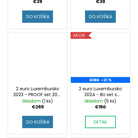
karta)
€39
€39
DO KOŠÍKA
DO KOŠÍKA
AKCIA
€190
–21 %
2 euro Luxembursko
2 euro Luxembursko
2023 - PROOF set 2022
2024 - BU set s
- 2023
fotoverziou 2€ mince
Skladom
(1 ks)
Skladom
(5 ks)
€269
€150
DO KOŠÍKA
DETAIL