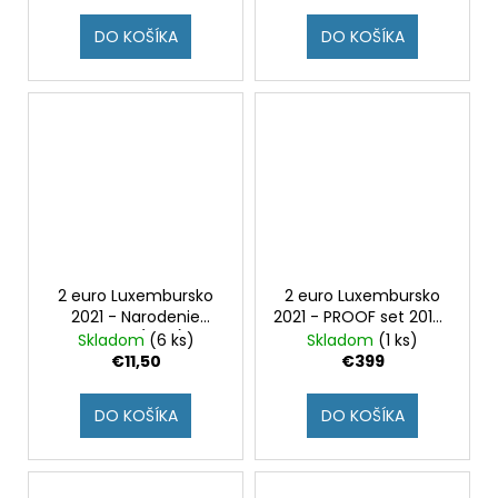
DO KOŠÍKA
DO KOŠÍKA
2 euro Luxembursko
2 euro Luxembursko
2021 - Narodenie
2021 - PROOF set 2019-
Jeana (UNC)
2021
Skladom
(6 ks)
Skladom
(1 ks)
€11,50
€399
DO KOŠÍKA
DO KOŠÍKA