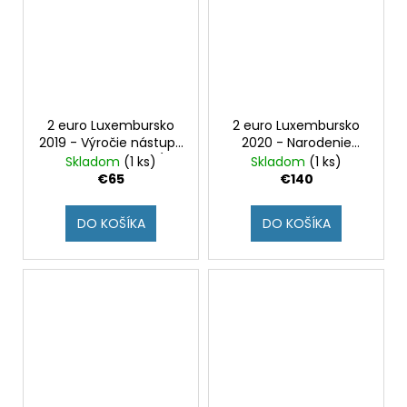
2 euro Luxembursko
2 euro Luxembursko
2019 - Výročie nástupu
2020 - Narodenie
Charlotte na trón (BU
princa Charlesa
Skladom
(1 ks)
Skladom
(1 ks)
karta - znak most)
(samostatná proof)
€65
€140
DO KOŠÍKA
DO KOŠÍKA