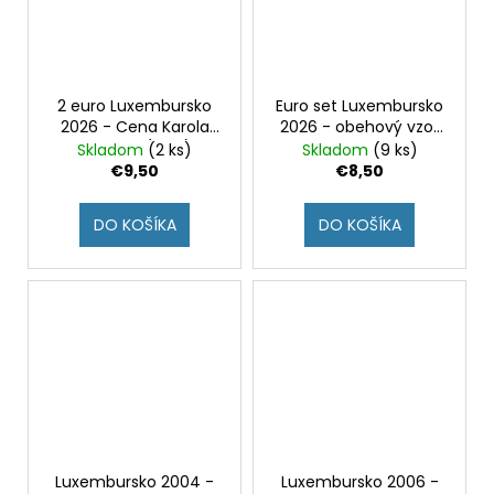
2 euro Luxembursko
Euro set Luxembursko
2026 - Cena Karola
2026 - obehový vzor
Veľkého (UNC)
2026 UNC
Skladom
(2 ks)
Skladom
(9 ks)
€9,50
€8,50
DO KOŠÍKA
DO KOŠÍKA
Luxembursko 2004 -
Luxembursko 2006 -