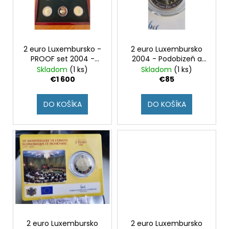
č
p
s
a
r
p
m
o
e
r
d
o
2 euro Luxembursko -
2 euro Luxembursko
u
PROOF set 2004 -
2004 - Podobizeň a
d
2
2008
monogram Henriho
Skladom
(1 ks)
Skladom
(1 ks)
k
EURO
u
(BU karta - sklon
€1 600
€85
FRANCÚZSKO
t
mikropísma H
k
2021
o
doprava)
-
t
DO KOŠÍKA
DO KOŠÍKA
OLYMPIJSKÉ
v
o
HRY
(PRVÁ
v
MINCA)
(BU
KARTA)
€12
2 euro Luxembursko
2 euro Luxembursko