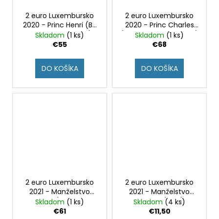
2 euro Luxembursko
2 euro Luxembursko
2020 - Princ Henri (BU
2020 - Princ Charles
karta - znak most)
(BU karta - znak most)
Skladom
(1 ks)
Skladom
(1 ks)
€55
€68
DO KOŠÍKA
DO KOŠÍKA
2 euro Luxembursko
2 euro Luxembursko
2021 - Manželstvo
2021 - Manželstvo
Henriho (BU karta -
Henriho (UNC)
Skladom
(1 ks)
Skladom
(4 ks)
znak most)
€61
€11,50