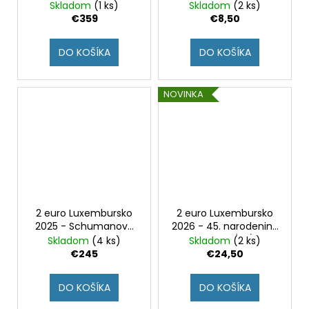
s mincovými
deklarácia (UNC)
Skladom
(1 ks)
Skladom
(2 ks)
značkami)
€359
€8,50
DO KOŠÍKA
DO KOŠÍKA
NOVINKA
2 euro Luxembursko
2 euro Luxembursko
2025 - Schumanova
2026 - 45. narodeniny
deklarácia + Henrich
Viliama (BU)
Skladom
(4 ks)
Skladom
(2 ks)
(4x BU karta)
€245
€24,50
DO KOŠÍKA
DO KOŠÍKA