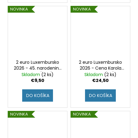
NOVINKA
NOVINKA
2 euro Luxembursko
2 euro Luxembursko
2026 - 45. narodeniny
2026 - Cena Karola
Viliama (UNC)
Veľkého (BU)
Skladom
(2 ks)
Skladom
(2 ks)
€9,50
€24,50
DO KOŠÍKA
DO KOŠÍKA
NOVINKA
NOVINKA