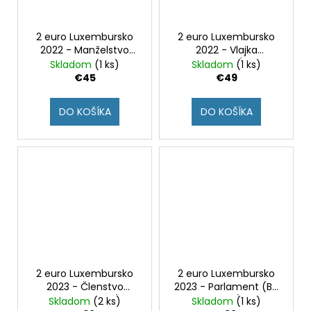
2 euro Luxembursko
2 euro Luxembursko
2022 - Manželstvo
2022 - Vlajka
Guillauma a Stéphanie
Luxemburska (BU karta
Skladom
(1 ks)
Skladom
(1 ks)
(BU karta - znak roh a
- znak roh a štvorec)
€45
€49
štvorec)
DO KOŠÍKA
DO KOŠÍKA
2 euro Luxembursko
2 euro Luxembursko
2023 - Členstvo
2023 - Parlament (BU
Henriho v MOV (BU
karta)
Skladom
(2 ks)
Skladom
(1 ks)