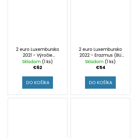
2 euro Luxembursko
2 euro Luxembursko
2021 - Výročie
2022 - Erazmus (BU
narodenia Jeana (BU
karta - znak roh a
Skladom
(1 ks)
Skladom
(1 ks)
karta - znak most)
štvorec)
€62
€54
DO KOŠÍKA
DO KOŠÍKA