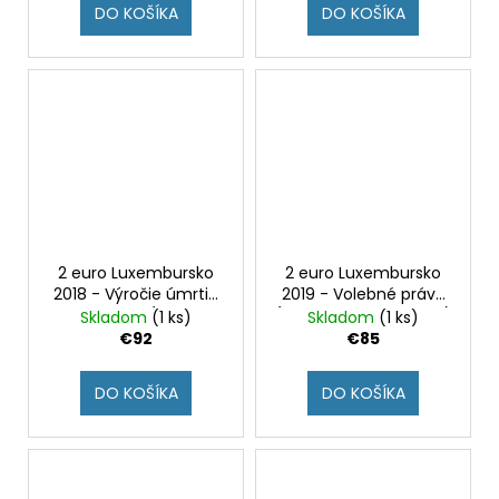
DO KOŠÍKA
DO KOŠÍKA
2 euro Luxembursko
2 euro Luxembursko
2018 - Výročie úmrtia
2019 - Volebné právo
Guillauma I. (BU karta
(BU karta - znak most)
Skladom
(1 ks)
Skladom
(1 ks)
- znak most)
€92
€85
DO KOŠÍKA
DO KOŠÍKA