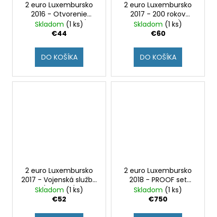
2 euro Luxembursko
2 euro Luxembursko
2016 - Otvorenie
2017 - 200 rokov
mostu Charlotte (BU
Guillaumea III. (BU
Skladom
(1 ks)
Skladom
(1 ks)
kvalita)
kvalita)
€44
€60
DO KOŠÍKA
DO KOŠÍKA
2 euro Luxembursko
2 euro Luxembursko
2017 - Vojenská služba
2018 - PROOF set
(BU karta)
2016-2018
Skladom
(1 ks)
Skladom
(1 ks)
€52
€750