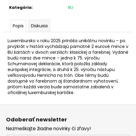
č
a
Kategória
:
BU
m
e
Popis
Diskusia
2
Luxembursko v roku 2025 prináša unikátnu novinku – po
EURO
prvýkrát v histórii vychádzajú pamätné 2 eurové mince v
GRÉCKO
BU kartách v dvoch verziách: klasickej a farebnej. Vydané
2026
budú naraz dve mince – jedna k 75. výročiu
-
Schumanovej deklarácie, ktorá položila základy
AKADÉMIA
ATÉNY
európskej integrácie, a druhá k 25. výročiu nástupu
(UNC)
veľkovojvodu Henricha na trón. Obe témy budú
dostupné vo farebnom aj štandardnom vyhotovení,
€3,20
pričom každá verzia bude samostatne zabalená v
oficiálnej luxemburskej kartičke.
Z
á
Odoberať newsletter
p
Nezmeškajte žiadne novinky či zľavy!
ä