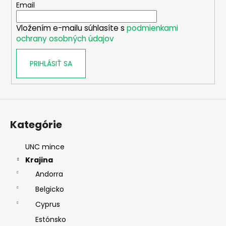
t
Email
i
Vložením e-mailu súhlasíte s
podmienkami
e
ochrany osobných údajov
PRIHLÁSIŤ SA
Kategórie
UNC mince
Krajina
Andorra
Belgicko
Cyprus
Estónsko