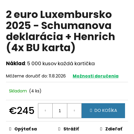
á
2 euro Luxembursko
j
2025 - Schumanova
s
ť
deklarácia + Henrich
?
(4x BU karta)
Náklad
: 5 000 kusov každá kartička
HĽADAŤ
Môžeme doručiť do:
11.8.2026
Možnosti doručenia
Skladom
(4 ks)
O
d
€245
p
DO KOŠÍKA
o
Jednotková
r
cena:
ú
Opýtať sa
Strážiť
Zdieľať