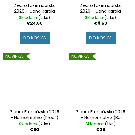
2 euro Luxembursko
2 euro Luxembursko
2026 - Cena Karola
2026 - Cena Karola
Veľkého (BU)
Veľkého (UNC)
Skladom
(2 ks)
Skladom
(2 ks)
€24,50
€9,50
DO KOŠÍKA
DO KOŠÍKA
NOVINKA
NOVINKA
2 euro Francúzsko 2026
2 euro Francúzsko 2026
- Námorníctvo (Proof)
- Námorníctvo (BU
karta)
Skladom
(2 ks)
Skladom
(1 ks)
€50
€29