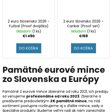
2 euro Slovensko 2026 -
2 euro Slovinsko 2026 -
Futbal (Proof dvojička)
Cankar (Proof set)
Skladom
(1 ks)
Skladom
(1 ks)
€1 490
€159
DO KOŠÍKA
DO KOŠÍKA
Pamätné eurové mince
zo Slovenska a Európy
Pamätné 2 eurové mince zbierame od roku 2021, ich predaju
sa venujeme
profesionálne od roku 2023
. Zbierame a
predávame predovšetkým
2€ pamätné mince
, no náš
sortiment postupne rozširujeme aj o ďalšie mince, sady a
špeciálne produkty. Budeme veľmi radi ak nám zanecháte