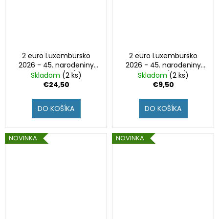
2 euro Luxembursko
2 euro Luxembursko
2026 - 45. narodeniny
2026 - 45. narodeniny
Viliama (BU)
Viliama (UNC)
Skladom
(2 ks)
Skladom
(2 ks)
€24,50
€9,50
DO KOŠÍKA
DO KOŠÍKA
NOVINKA
NOVINKA