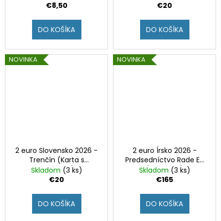
€8,50
€20
DO KOŠÍKA
DO KOŠÍKA
NOVINKA
NOVINKA
2 euro Slovensko 2026 -
2 euro Írsko 2026 -
Trenčín (Karta s
Predsedníctvo Rade EÚ
medailou)
(Proof set)
Skladom
(3 ks)
Skladom
(3 ks)
€20
€165
DO KOŠÍKA
DO KOŠÍKA