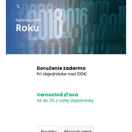
é
á
m
j
s
i
ť
n
?
c
e
z
Doručenie zadarmo
HĽADAŤ
Pri objednávke nad 100€
o
S
O
Vernostná zľava
l
d
Až do 3% z celej objednávky
p
o
o
r
v
ú
Novinky
Akciová cena