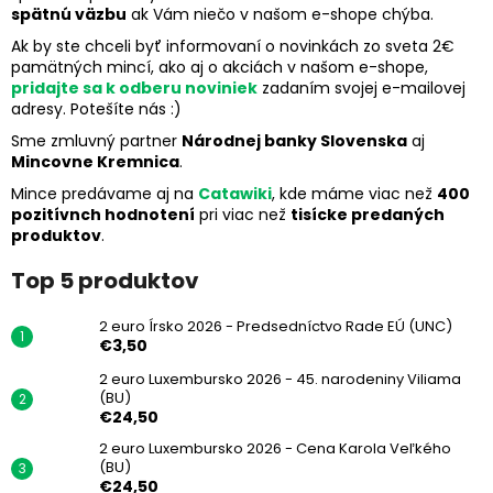
spätnú väzbu
ak Vám niečo v našom e-shope chýba.
Ak by ste chceli byť informovaní o novinkách zo sveta 2€
pamätných mincí, ako aj o akciách v našom e-shope,
pridajte sa k odberu noviniek
zadaním svojej e-mailovej
adresy. Potešíte nás :)
Sme zmluvný partner
Národnej banky Slovenska
aj
Mincovne Kremnica
.
Mince predávame aj na
Catawiki
, kde máme viac než
400
pozitívnch hodnotení
pri viac než
tisícke predaných
produktov
.
Top 5 produktov
2 euro Írsko 2026 - Predsedníctvo Rade EÚ (UNC)
€3,50
2 euro Luxembursko 2026 - 45. narodeniny Viliama
(BU)
€24,50
2 euro Luxembursko 2026 - Cena Karola Veľkého
(BU)
€24,50