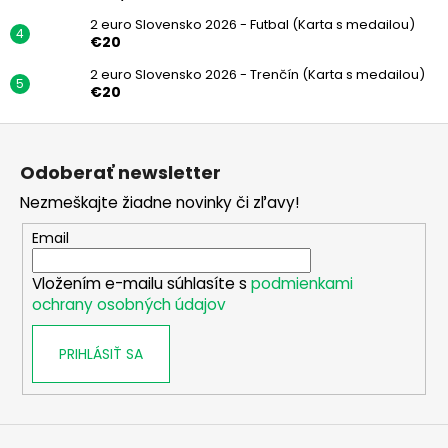
2 euro Slovensko 2026 - Futbal (Karta s medailou)
€20
2 euro Slovensko 2026 - Trenčín (Karta s medailou)
€20
Z
á
Odoberať newsletter
p
Nezmeškajte žiadne novinky či zľavy!
ä
t
Email
i
Vložením e-mailu súhlasíte s
podmienkami
e
ochrany osobných údajov
PRIHLÁSIŤ SA