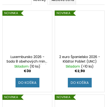
e
č
a
n
m
NOVINKA
NOVINKA
e
s
k
2
a
EURO
LUXEMBURSKO
2026
a
-
45.
E
NARODENINY
Luxembursko 2026 -
2 euro Španielsko 2026 -
VILIAMA
u
Sada 8 obehových mincí
Kláštor Poblet (UNC)
(BU)
s novým motívom (BU)
Skladom
(10 ks)
Skladom
(>10 ks)
€24,50
r
€30
€2,90
ó
DO KOŠÍKA
DO KOŠÍKA
p
y
NOVINKA
NOVINKA