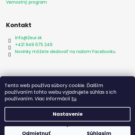
Vernostný program
Kontakt
info
@
2eur.sk
+421 949 675 249
Novinky môžete sledovať na našom Facebooku
Vyhľadávanie
Tento web používa súbory cookie. Ďalším
používaním tohto webu vyjadrujete súhlas s ich
používaním. Viac informácií
tu
.
HĽADAŤ
Nastavenie
Vytvoril Shoptet
Odmietnuť
Súhlasím
Copyright 2026
2eur.sk
. Všetky práva vyhradené.