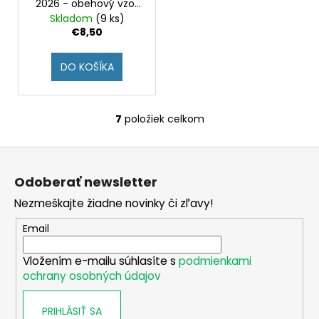
2026 - obehový vzor
2026 UNC
Skladom
(9 ks)
€8,50
DO KOŠÍKA
7
položiek celkom
O
v
Z
l
á
á
Odoberať newsletter
d
p
a
Nezmeškajte žiadne novinky či zľavy!
ä
c
t
Email
i
i
e
Vložením e-mailu súhlasíte s
podmienkami
e
p
ochrany osobných údajov
r
v
PRIHLÁSIŤ SA
k