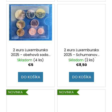
č
v
a
m
e
2
EURO
GRÉCKO
2026
-
2 euro Luxembursko
2 euro Luxembursko
AKADÉMIA
2025 - obehová sada 1
2025 - Schumanova
ATÉNY
cent - 2€
deklarácia (UNC)
Skladom
(4 ks)
Skladom
(2 ks)
(UNC)
€5
€8,50
€3,20
DO KOŠÍKA
DO KOŠÍKA
NOVINKA
NOVINKA