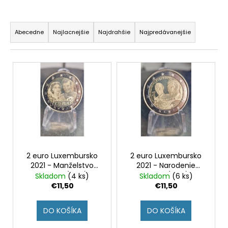
á
R
j
a
Abecedne
Najlacnejšie
Najdrahšie
Najpredávanejšie
s
d
ť
e
V
?
n
ý
i
p
e
i
p
s
HĽADAŤ
r
p
o
r
d
o
2 euro Luxembursko
2 euro Luxembursko
O
u
2021 - Narodenie
2021 - Manželstvo
d
d
Jeana (UNC)
Henriho (UNC)
Skladom
(6 ks)
Skladom
(4 ks)
k
u
p
€11,50
€11,50
t
o
k
o
r
t
DO KOŠÍKA
DO KOŠÍKA
v
ú
o