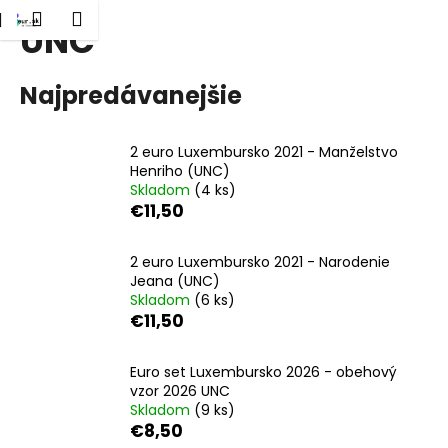
K
dať
Nákupný
Menu
Prihlásenie
UNC
Prejsť
o
Späť
Späť
na
košík
š
obsah
í
Najpredávanejšie
Č
k
o
2 euro Luxembursko 2021 - Manželstvo
p
Henriho (UNC)
o
Skladom
(4 ks)
t
€11,50
r
e
2 euro Luxembursko 2021 - Narodenie
Jeana (UNC)
b
Skladom
(6 ks)
u
€11,50
j
e
Euro set Luxembursko 2026 - obehový
t
vzor 2026 UNC
Skladom
(9 ks)
e
€8,50
n