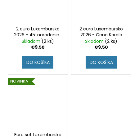
2 euro Luxembursko
2 euro Luxembursko
2026 - 45. narodeniny
2026 - Cena Karola
Viliama (UNC)
Veľkého (UNC)
Skladom
(2 ks)
Skladom
(2 ks)
€9,50
€9,50
DO KOŠÍKA
DO KOŠÍKA
NOVINKA
Euro set Luxembursko