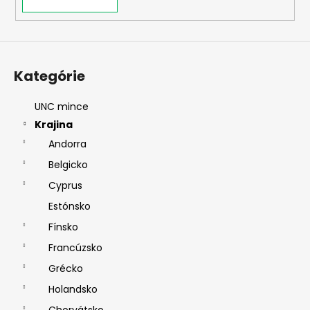
y
v
ý
p
i
Kategórie
s
u
UNC mince
Krajina
Andorra
Belgicko
Cyprus
Estónsko
Fínsko
Francúzsko
Grécko
Holandsko
Chorvátsko