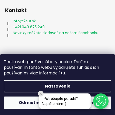
Kontakt
info
@
2eur.sk
+421 949 675 249
Novinky môžete sledovať na našom Facebooku
Vyhľadávanie
Tento web používa súbory cookie. Ďalším
používaním tohto webu vyjadrujete súhlas s ich
používaním. Viac informácií
tu
.
HĽADAŤ
Nastavenie
Vytvoril Shoptet
Potrebujete poradiť?
Odmietnuť
Súhlasím
Copyright 2026
2eur.sk
. Všetky práva vyhradené.
Napíšte nám :)