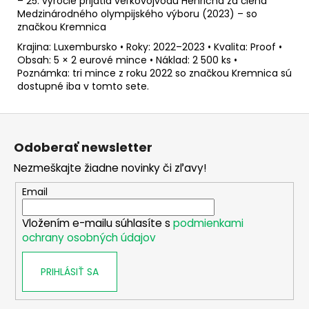
– 25. výročie prijatia veľkovojvodu Henricha za člena
Medzinárodného olympijského výboru (2023) – so
značkou Kremnica
Krajina: Luxembursko • Roky: 2022–2023 • Kvalita: Proof •
Obsah: 5 × 2 eurové mince • Náklad: 2 500 ks •
Poznámka: tri mince z roku 2022 so značkou Kremnica sú
dostupné iba v tomto sete.
Z
á
Odoberať newsletter
p
Nezmeškajte žiadne novinky či zľavy!
ä
t
Email
i
Vložením e-mailu súhlasíte s
podmienkami
e
ochrany osobných údajov
PRIHLÁSIŤ SA