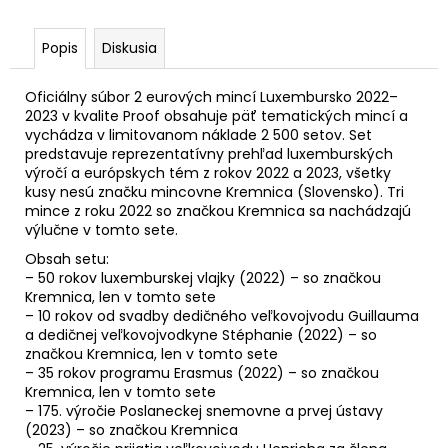
č
a
m
Popis
Diskusia
e
Oficiálny súbor 2 eurových mincí Luxembursko 2022–
2023 v kvalite Proof obsahuje päť tematických mincí a
2
vychádza v limitovanom náklade 2 500 setov. Set
EURO
predstavuje reprezentatívny prehľad luxemburských
ÍRSKO
výročí a európskych tém z rokov 2022 a 2023, všetky
2026
kusy nesú značku mincovne Kremnica (Slovensko). Tri
-
mince z roku 2022 so značkou Kremnica sa nachádzajú
PREDSEDNÍCTVO
RADE
výlučne v tomto sete.
EÚ
Obsah setu:
(UNC)
– 50 rokov luxemburskej vlajky (2022) – so značkou
€3,50
Kremnica, len v tomto sete
– 10 rokov od svadby dedičného veľkovojvodu Guillauma
a dedičnej veľkovojvodkyne Stéphanie (2022) – so
značkou Kremnica, len v tomto sete
– 35 rokov programu Erasmus (2022) – so značkou
Kremnica, len v tomto sete
– 175. výročie Poslaneckej snemovne a prvej ústavy
(2023) – so značkou Kremnica