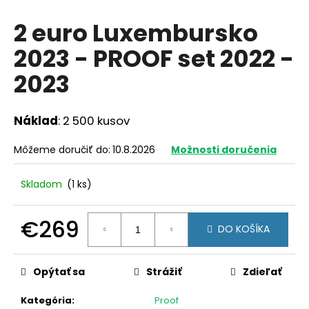
á
2 euro Luxembursko
j
2023 - PROOF set 2022 -
s
ť
2023
?
Náklad
: 2 500 kusov
Môžeme doručiť do:
10.8.2026
Možnosti doručenia
HĽADAŤ
Skladom
(1 ks)
O
€269
DO KOŠÍKA
d
Jednotková
p
cena:
o
Opýtať sa
Strážiť
Zdieľať
r
ú
Kategória
:
Proof