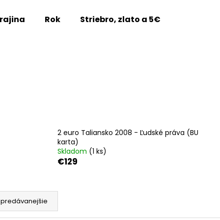
rajina
Rok
Striebro, zlato a 5€
Vzácne m
Čo potrebujete nájsť?
HĽADAŤ
Odporúčame
2 euro Taliansko 2008 - Ľudské práva (BU
karta)
Skladom
(1 ks)
€129
jpredávanejšie
2 EURO FRANCÚZSKO 2026 -
2 EURO FRANCÚZ