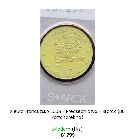
 (PRVÁ MINCA) (BU
2 euro Francúzsko 2008 - Predsedníctvo - Starck (BU
karta farebná)
Skladom
(1 ks)
€1 799