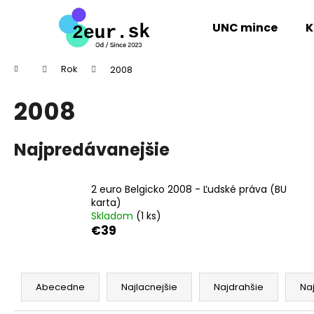
K
Prejsť
na
o
UNC mince
K
obsah
Späť
Späť
š
do
do
í
Domov
Rok
2008
k
obchodu
obchodu
2008
Najpredávanejšie
2 euro Belgicko 2008 - Ľudské práva (BU
karta)
Skladom
(1 ks)
€39
R
a
Abecedne
Najlacnejšie
Najdrahšie
Na
2 EURO ÍRSKO 2026 - PREDSEDNÍCTVO
d