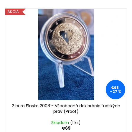
NÁMORNÍCTVO (FDC)
OLYMPIJSKÉ HRY
KARTA)
€3,10
AKCIA
€12
€95
–27 %
2 euro Fínsko 2008 - Všeobecná deklarácia ľudských
práv (Proof)
Skladom
(1 ks)
€69