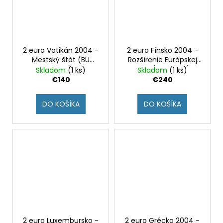
2 euro Vatikán 2004 -
2 euro Fínsko 2004 -
Mestský štát (BU
Rozšírenie Európskej
karta)
únie (Proof set)
Skladom
(1 ks)
Skladom
(1 ks)
€140
€240
DO KOŠÍKA
DO KOŠÍKA
2 euro Luxembursko -
2 euro Grécko 2004 -