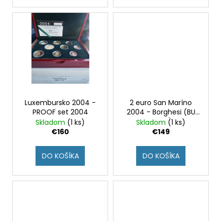
o
č
a
v
m
e
2
EURO
LUXEMBURSKO
2026
-
Luxembursko 2004 -
2 euro San Maríno
45.
PROOF set 2004
2004 - Borghesi (BU
NARODENINY
VILIAMA
karta)
Skladom
(1 ks)
Skladom
(1 ks)
(BU)
€160
€149
€24,50
DO KOŠÍKA
DO KOŠÍKA