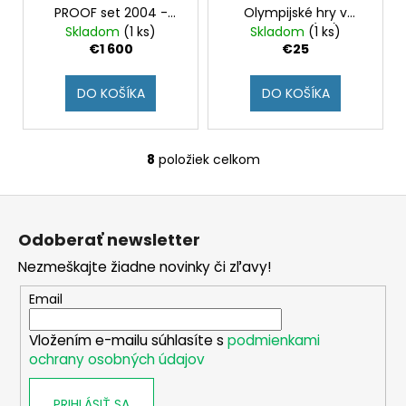
PROOF set 2004 -
Olympijské hry v
2008
Aténach (BU)
Skladom
(1 ks)
Skladom
(1 ks)
€1 600
€25
DO KOŠÍKA
DO KOŠÍKA
8
položiek celkom
O
v
Z
l
á
á
Odoberať newsletter
d
p
a
Nezmeškajte žiadne novinky či zľavy!
ä
c
t
Email
i
i
e
Vložením e-mailu súhlasíte s
podmienkami
e
p
ochrany osobných údajov
r
v
PRIHLÁSIŤ SA