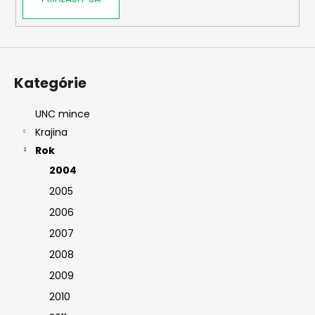
k
y
v
ý
p
i
Kategórie
s
u
UNC mince
Krajina
Rok
2004
2005
2006
2007
2008
2009
2010