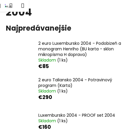
K
dať
Nákupný
Menu
Prihlásenie
2004
Prejsť
o
Späť
Späť
na
košík
š
obsah
í
Najpredávanejšie
Č
k
o
2 euro Luxembursko 2004 - Podobizeň a
p
monogram Henriho (BU karta - sklon
o
mikropísma H doprava)
Skladom
(1 ks)
t
€85
r
e
2 euro Taliansko 2004 - Potravinový
b
program (Karta)
Skladom
(1 ks)
u
€290
j
e
t
Luxembursko 2004 - PROOF set 2004
Skladom
(1 ks)
e
€160
n