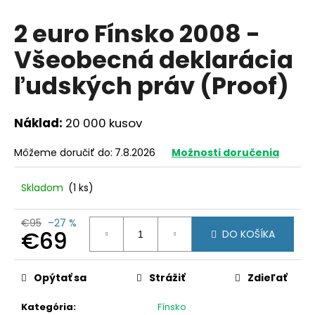
á
2 euro Fínsko 2008 -
j
Všeobecná deklarácia
s
ť
ľudských práv (Proof)
?
Náklad:
20 000 kusov
Môžeme doručiť do:
7.8.2026
Možnosti doručenia
HĽADAŤ
Skladom
(1 ks)
O
€95
–27 %
€69
DO KOŠÍKA
d
p
Jednotková
o
cena:
Opýtať sa
Strážiť
Zdieľať
r
ú
Kategória
:
Fínsko