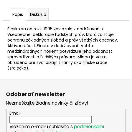
č
a
m
Popis
Diskusia
e
Fínsko sa od roku 1995 zaviazalo k dodržiavaniu
Všeobecnej deklarácie ľudských práv, ktorá zaisťuje
2
ochranu základných slobôd a práv všetkých občanov.
EURO
Aktívna účasť Fínska v dodržiavaní týchto
SLOVENSKO
medzinárodných noriem potvrdzuje jeho oddanosť
2026
spravodlivosti a ľudským právam. Minca je veľmi
-
FUTBAL
obľúbená pre svoj dizajn známy ako fínske srdce
(KARTA
(srdiečko).
S
MEDAILOU)
Z
€20
á
Odoberať newsletter
p
Nezmeškajte žiadne novinky či zľavy!
ä
t
Email
i
Vložením e-mailu súhlasíte s
podmienkami
e