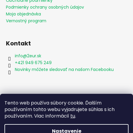
Obchodné podmienky
Podmienky ochrany osobných údajov
Moja objednávka
Vernostný program
Kontakt
info
@
2eur.sk
+421 949 675 249
Novinky môžete sledovať na našom Facebooku
Vyhľadávanie
Tento web používa súbory cookie. Ďalším
používaním tohto webu vyjadrujete súhlas s ich
používaním. Viac informácií
tu
.
HĽADAŤ
Nastavenie