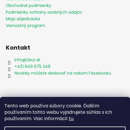
Obchodné podmienky
Podmienky ochrany osobných údajov
Moja objednávka
Vernostný program
Kontakt
info
@
2eur.sk
+421 949 675 249
Novinky môžete sledovať na našom Facebooku
Vyhľadávanie
Tento web používa súbory cookie. Ďalším
používaním tohto webu vyjadrujete súhlas s ich
používaním. Viac informácií
tu
.
HĽADAŤ