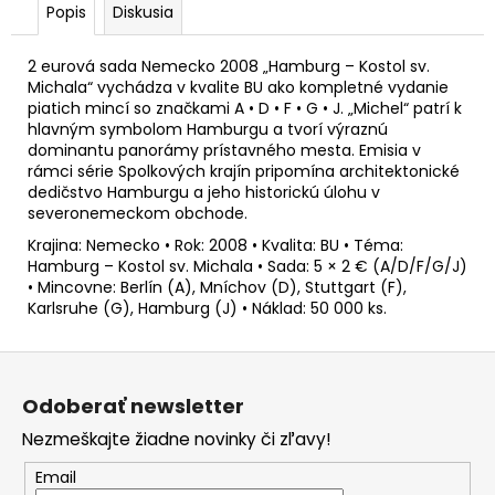
č
Popis
Diskusia
a
m
2 eurová sada Nemecko 2008 „Hamburg – Kostol sv.
e
Michala“ vychádza v kvalite BU ako kompletné vydanie
piatich mincí so značkami A • D • F • G • J. „Michel“ patrí k
hlavným symbolom Hamburgu a tvorí výraznú
2
dominantu panorámy prístavného mesta. Emisia v
EURO
rámci série Spolkových krajín pripomína architektonické
GRÉCKO
dedičstvo Hamburgu a jeho historickú úlohu v
2026
severonemeckom obchode.
-
AKADÉMIA
Krajina: Nemecko • Rok: 2008 • Kvalita: BU • Téma:
ATÉNY
Hamburg – Kostol sv. Michala • Sada: 5 × 2 € (A/D/F/G/J)
(UNC)
• Mincovne: Berlín (A), Mníchov (D), Stuttgart (F),
€3,20
Karlsruhe (G), Hamburg (J) • Náklad: 50 000 ks.
Z
á
Odoberať newsletter
p
Nezmeškajte žiadne novinky či zľavy!
ä
t
Email