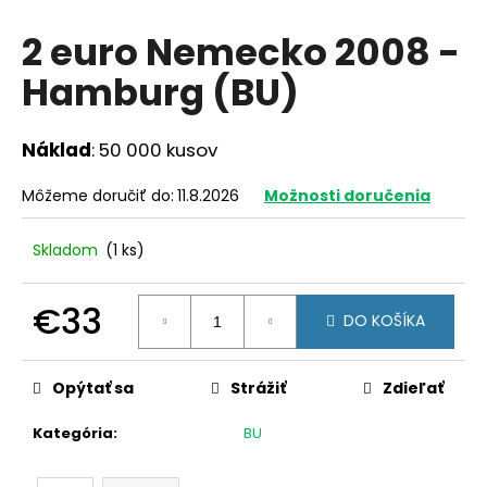
á
2 euro Nemecko 2008 -
j
Hamburg (BU)
s
ť
?
Náklad
: 50 000 kusov
Môžeme doručiť do:
11.8.2026
Možnosti doručenia
Skladom
(1 ks)
HĽADAŤ
€33
DO KOŠÍKA
O
Jednotková
d
cena:
Opýtať sa
Strážiť
Zdieľať
p
o
Kategória
:
BU
r
ú