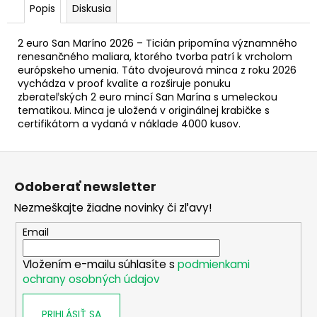
č
Popis
Diskusia
a
m
2 euro San Maríno 2026 – Ticián pripomína významného
e
renesančného maliara, ktorého tvorba patrí k vrcholom
európskeho umenia. Táto dvojeurová minca z roku 2026
vychádza v proof kvalite a rozširuje ponuku
2
zberateľských 2 euro mincí San Marína s umeleckou
EURO
tematikou. Minca je uložená v originálnej krabičke s
SLOVENSKO
certifikátom a vydaná v náklade 4000 kusov.
2026
-
TRENČÍN
Z
(KARTA
S
á
Odoberať newsletter
MEDAILOU)
p
€20
Nezmeškajte žiadne novinky či zľavy!
ä
t
Email
i
Vložením e-mailu súhlasíte s
podmienkami
e
ochrany osobných údajov
PRIHLÁSIŤ SA