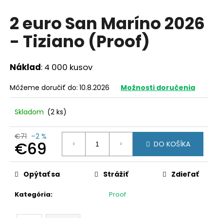
á
2 euro San Maríno 2026
j
- Tiziano (Proof)
s
ť
?
Náklad
: 4 000 kusov
Môžeme doručiť do:
10.8.2026
Možnosti doručenia
Skladom
(2 ks)
HĽADAŤ
€71
–2 %
€69
DO KOŠÍKA
O
Jednotková
d
cena:
Opýtať sa
Strážiť
Zdieľať
p
o
Kategória
:
Proof
r
ú