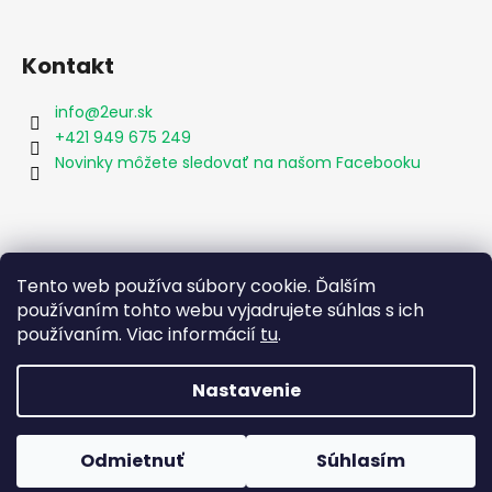
Kontakt
info
@
2eur.sk
+421 949 675 249
Novinky môžete sledovať na našom Facebooku
Vyhľadávanie
Tento web používa súbory cookie. Ďalším
používaním tohto webu vyjadrujete súhlas s ich
používaním. Viac informácií
tu
.
HĽADAŤ
Nastavenie
Vytvoril Shoptet
Odmietnuť
Súhlasím
Copyright 2026
2eur.sk
. Všetky práva vyhradené.