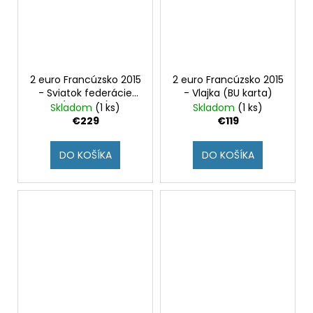
2 euro Francúzsko 2015
2 euro Francúzsko 2015
- Sviatok federácie
- Vlajka (BU karta)
(BU karta)
Skladom
(1 ks)
Skladom
(1 ks)
€229
€119
DO KOŠÍKA
DO KOŠÍKA