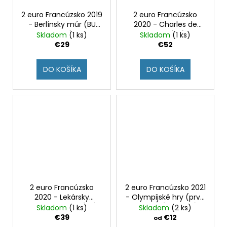
2 euro Francúzsko 2019
2 euro Francúzsko
- Berlínsky múr (BU
2020 - Charles de
karta)
Gaulle (BU)
Skladom
(1 ks)
Skladom
(1 ks)
€29
€52
DO KOŠÍKA
DO KOŠÍKA
2 euro Francúzsko
2 euro Francúzsko 2021
2020 - Lekársky
- Olympijské hry (prvá
výskum 3 karty (BU)
minca) (BU karta)
Skladom
(1 ks)
Skladom
(2 ks)
€39
€12
od