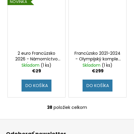
NOVINKA
2 euro Francúzsko
Francúzsko 2021-2024
2026 - Námorníctvo
- Olympijský komplet
(BU karta)
(BU karty)
Skladom
(1 ks)
Skladom
(1 ks)
€29
€299
DO KOŠÍKA
DO KOŠÍKA
38
položiek celkom
O
v
Z
l
á
á
Odoberať newsletter