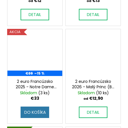
karta)
€12
€13
od
od
DETAIL
DETAIL
AKCIA
€39
–15 %
2 euro Francúzsko
2 euro Francúzsko
2025 - Notre Dame
2026 - Malý Princ (BU
(BU karta)
karta)
Skladom
(3 ks)
Skladom
(10 ks)
€33
€12,90
od
DO KOŠÍKA
DETAIL