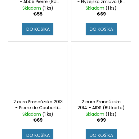
- Abbé Pierre (BU
- Elyzejská zmluva (BU
karta)
karta)
Skladom
(1 ks)
Skladom
(1 ks)
€55
€69
DO KOŠÍKA
DO KOŠÍKA
2 euro Francúzsko 2013
2 euro Francúzsko
- Pierre de Coubertin
2014 - AIDS (BU karta)
(BU karta)
Skladom
(1 ks)
Skladom
(1 ks)
€69
€99
DO KOŠÍKA
DO KOŠÍKA