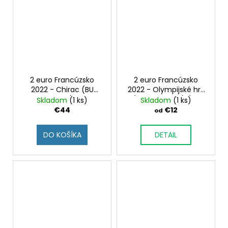
2 euro Francúzsko
2 euro Francúzsko
2022 - Chirac (BU
2022 - Olympijské hry
karta)
(druhá minca) (BU
Skladom
(1 ks)
Skladom
(1 ks)
karta)
€44
€12
od
DO KOŠÍKA
DETAIL