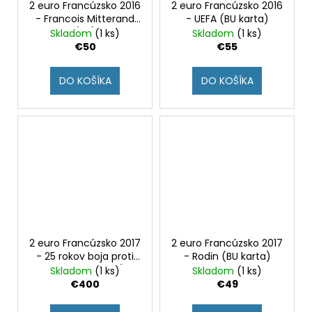
2 euro Francúzsko 2016
2 euro Francúzsko 2016
- Francois Mitterand
- UEFA (BU karta)
(BU)
Skladom
(1 ks)
Skladom
(1 ks)
€50
€55
DO KOŠÍKA
DO KOŠÍKA
2 euro Francúzsko 2017
2 euro Francúzsko 2017
- 25 rokov boja proti
- Rodin (BU karta)
rakovine prsníka (BU
Skladom
(1 ks)
Skladom
(1 ks)
karta)
€400
€49