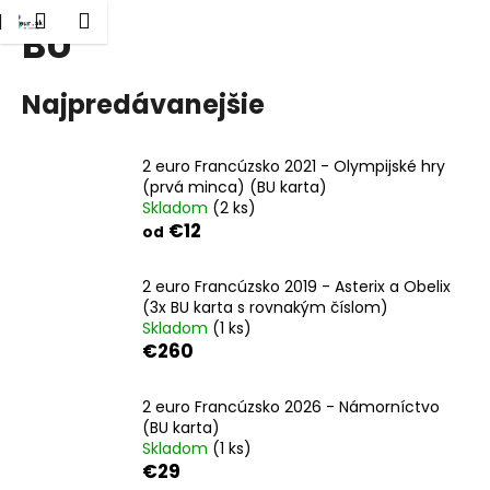
K
dať
Nákupný
Menu
Prihlásenie
BU
Prejsť
o
Späť
Späť
na
košík
š
obsah
í
Najpredávanejšie
Č
k
o
2 euro Francúzsko 2021 - Olympijské hry
p
(prvá minca) (BU karta)
o
Skladom
(2 ks)
t
€12
od
r
e
2 euro Francúzsko 2019 - Asterix a Obelix
(3x BU karta s rovnakým číslom)
b
Skladom
(1 ks)
u
€260
j
e
2 euro Francúzsko 2026 - Námorníctvo
t
(BU karta)
Skladom
(1 ks)
e
€29
n