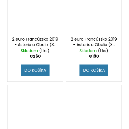
2 euro Francúzsko 2019
2 euro Francúzsko 2019
- Asterix a Obelix (3x
- Asterix a Obelix (3x
BU karta s rovnakým
BU karta)
Skladom
(1 ks)
Skladom
(1 ks)
číslom)
€260
€190
DO KOŠÍKA
DO KOŠÍKA