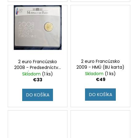
č
v
a
m
e
2
EURO
FRANCÚZSKO
2021
-
2 euro Francúzsko
2 euro Francúzsko
OLYMPIJSKÉ
2009 - HMÚ (BU karta)
2008 - Predsedníctvo
HRY
(BU karta)
Skladom
(1 ks)
Skladom
(1 ks)
(PRVÁ
€49
€33
MINCA)
(BU
KARTA)
DO KOŠÍKA
DO KOŠÍKA
€12