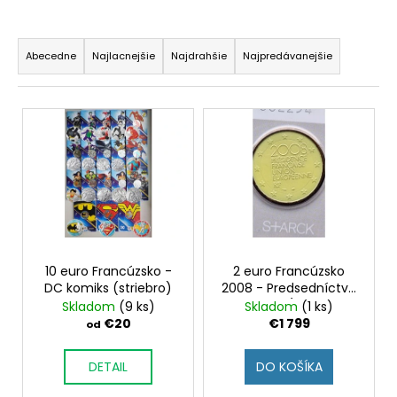
á
R
j
a
Abecedne
Najlacnejšie
Najdrahšie
Najpredávanejšie
s
d
ť
e
V
?
n
ý
i
p
e
i
p
s
HĽADAŤ
r
p
o
r
d
o
10 euro Francúzsko -
2 euro Francúzsko
O
u
DC komiks (striebro)
2008 - Predsedníctvo
d
d
- Starck (BU karta
Skladom
(9 ks)
Skladom
(1 ks)
k
u
p
farebná)
€20
€1 799
od
t
o
k
o
r
t
DETAIL
DO KOŠÍKA
v
ú
o