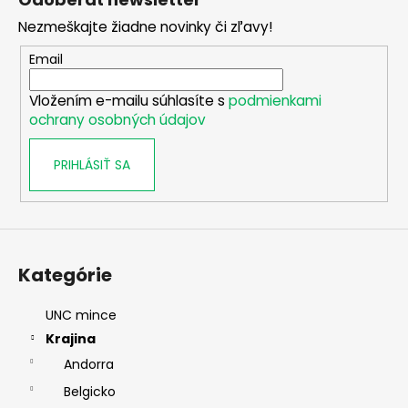
d
p
a
Nezmeškajte žiadne novinky či zľavy!
ä
c
t
Email
i
i
e
Vložením e-mailu súhlasíte s
podmienkami
e
p
ochrany osobných údajov
r
v
PRIHLÁSIŤ SA
k
y
v
ý
p
i
Kategórie
s
u
UNC mince
Krajina
Andorra
Belgicko