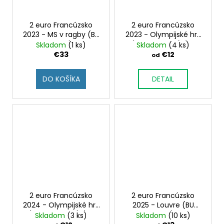
2 euro Francúzsko
2 euro Francúzsko
2023 - MS v ragby (BU
2023 - Olympijské hry
karta)
(tretia minca) (BU
Skladom
(1 ks)
Skladom
(4 ks)
karta)
€33
€12
od
DO KOŠÍKA
DETAIL
2 euro Francúzsko
2 euro Francúzsko
2024 - Olympijské hry
2025 - Louvre (BU
(štvrtá minca) (BU
karta)
Skladom
(3 ks)
Skladom
(10 ks)