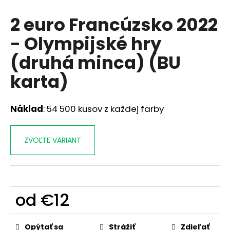
á
2 euro Francúzsko 2022
j
- Olympijské hry
s
ť
(druhá minca) (BU
?
karta)
Náklad
: 54 500 kusov z každej farby
HĽADAŤ
ZVOĽTE VARIANT
O
d
p
od
€12
o
r
Jednotková
ú
cena:
Opýtať sa
Strážiť
Zdieľať