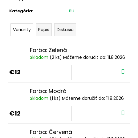
č
a
Kategória
:
BU
m
e
Varianty
Popis
Diskusia
2
EURO
Farba: Zelená
FRANCÚZSKO
2021
Skladom
(2 ks)
Môžeme doručiť do:
11.8.2026
-
OLYMPIJSKÉ
DO
HRY
€12
(PRVÁ
KOŠ
MINCA)
(BU
Farba: Modrá
KARTA)
Skladom
(1 ks)
Môžeme doručiť do:
11.8.2026
€12
DO
€12
KOŠ
Farba: Červená