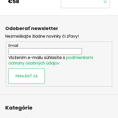
DO
€58
KOŠ
Z
á
Odoberať newsletter
p
Nezmeškajte žiadne novinky či zľavy!
ä
t
Email
i
Vložením e-mailu súhlasíte s
podmienkami
e
ochrany osobných údajov
PRIHLÁSIŤ SA
Kategórie