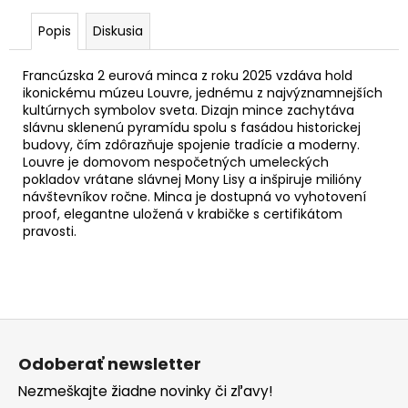
č
a
Popis
Diskusia
m
e
Francúzska 2 eurová minca z roku 2025 vzdáva hold
ikonickému múzeu Louvre, jednému z najvýznamnejších
kultúrnych symbolov sveta. Dizajn mince zachytáva
2
slávnu sklenenú pyramídu spolu s fasádou historickej
EURO
budovy, čím zdôrazňuje spojenie tradície a moderny.
SLOVENSKO
2026
Louvre je domovom nespočetných umeleckých
-
pokladov vrátane slávnej Mony Lisy a inšpiruje milióny
FUTBAL
návštevníkov ročne. Minca je dostupná vo vyhotovení
(KARTA
proof, elegantne uložená v krabičke s certifikátom
S
pravosti.
MEDAILOU)
€20
Z
á
Odoberať newsletter
p
Nezmeškajte žiadne novinky či zľavy!
ä