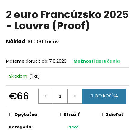
á
2 euro Francúzsko 2025
j
- Louvre (Proof)
s
ť
?
Náklad
: 10 000 kusov
Môžeme doručiť do:
7.8.2026
Možnosti doručenia
HĽADAŤ
Skladom
(1 ks)
€66
O
DO KOŠÍKA
d
Jednotková
p
cena:
Opýtať sa
Strážiť
Zdieľať
o
r
Kategória
:
Proof
ú