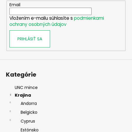
t
Email
i
Vložením e-mailu súhlasíte s
podmienkami
e
ochrany osobných údajov
PRIHLÁSIŤ SA
Kategórie
UNC mince
Krajina
Andorra
Belgicko
Cyprus
Estónsko