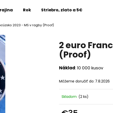
rajina
Rok
Striebro, zlato a 5€
Vzácne m
ncúzsko 2023 - MS v ragby (Proof)
Čo potrebujete nájsť?
2 euro Fran
HĽADAŤ
(Proof)
Náklad
: 10 000 kusov
Odporúčame
Môžeme doručiť do:
7.8.2026
Skladom
(2 ks)
2 EURO SLOVENSKO 2026 - TRENČÍN
2 EURO LUXEMBU