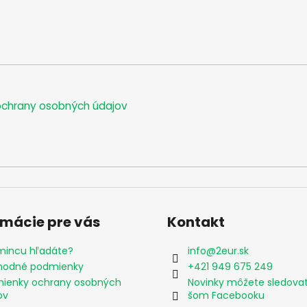
chrany osobných údajov
rmácie pre vás
Kontakt
mincu hľadáte?
info
@
2eur.sk
odné podmienky
+421 949 675 249
ienky ochrany osobných
Novinky môžete sledova
ov
šom Facebooku