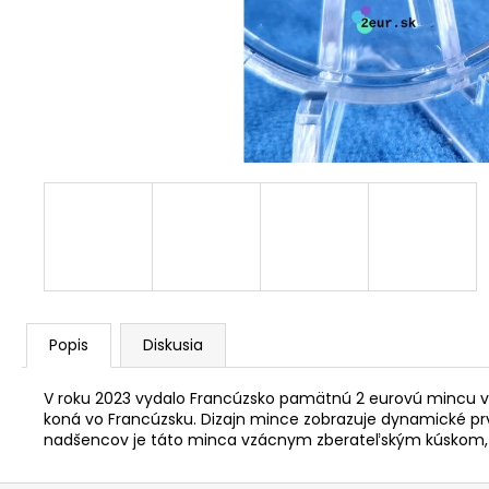
RADE EÚ (UNC)
€3,30
Popis
Diskusia
V roku 2023 vydalo Francúzsko pamätnú 2 eurovú mincu vo 
koná vo Francúzsku. Dizajn mince zobrazuje dynamické pr
nadšencov je táto minca vzácnym zberateľským kúskom, 