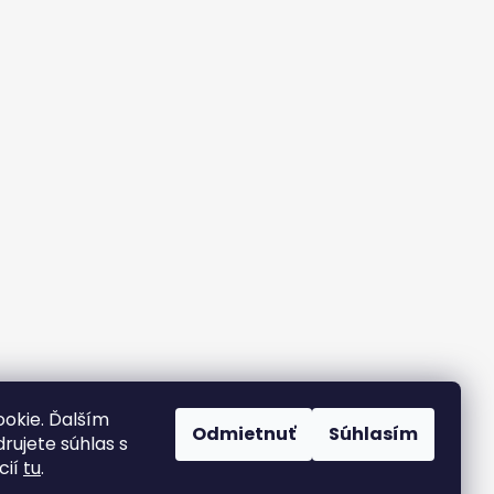
okie. Ďalším
Odmietnuť
Súhlasím
rujete súhlas s
cií
tu
.