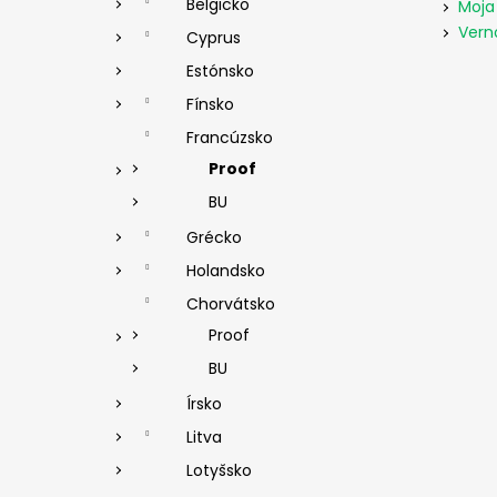
Belgicko
Moja
Vern
Cyprus
Estónsko
Fínsko
Francúzsko
Proof
BU
Grécko
Holandsko
Chorvátsko
Proof
BU
Írsko
Litva
Lotyšsko