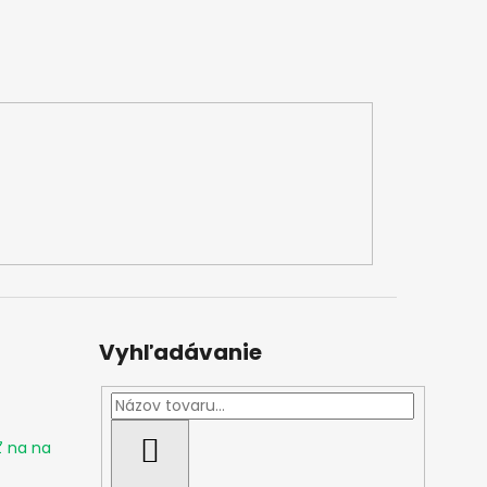
Vyhľadávanie
ť na na
HĽADAŤ