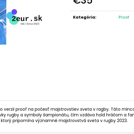
€35
(KARTA S MEDAILOU)
NARODENINY VIL
Jednotková
€20
€24,50
cena:
Kategória
:
Proof
verzii proof na počesť majstrovstiev sveta v ragby. Táto minca 
vky rugby a symboly šampionátu, čím vzdáva hold hráčom a fan
ktorý pripomína významné majstrovstvá sveta v rugby 2023.