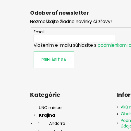
Z
á
Odoberať newsletter
p
Nezmeškajte žiadne novinky či zľavy!
ä
t
Email
i
Vložením e-mailu súhlasíte s
podmienkami o
e
PRIHLÁSIŤ SA
Preskočiť
kategórie
Kategórie
Info
Akú 
UNC mince
Obch
Krajina
Podm
Andorra
údaj