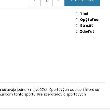
DO KOŠÍKA
IAMA (BU)
Tlač
Opýtať sa
Strážiť
Zdieľať
oslavuje jednu z najväčších športových udalostí, ktorá sa
úšikom tohto športu. Pre zberateľov a športových