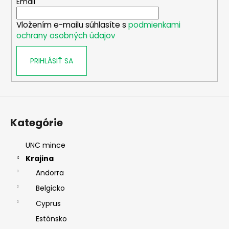
t
Email
i
Vložením e-mailu súhlasíte s
podmienkami
e
ochrany osobných údajov
PRIHLÁSIŤ SA
Kategórie
UNC mince
Krajina
Andorra
Belgicko
Cyprus
Estónsko