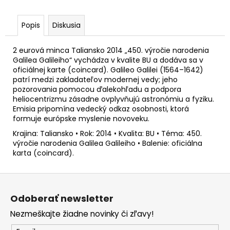
č
a
m
Popis
Diskusia
e
2 eurová minca Taliansko 2014 „450. výročie narodenia
Galilea Galileiho“ vychádza v kvalite BU a dodáva sa v
2
oficiálnej karte (coincard). Galileo Galilei (1564–1642)
EURO
patrí medzi zakladateľov modernej vedy; jeho
ÍRSKO
pozorovania pomocou ďalekohľadu a podpora
2026
heliocentrizmu zásadne ovplyvňujú astronómiu a fyziku.
-
PREDSEDNÍCTVO
Emisia pripomína vedecký odkaz osobnosti, ktorá
RADE
formuje európske myslenie novoveku.
EÚ
Krajina: Taliansko • Rok: 2014 • Kvalita: BU • Téma: 450.
(UNC)
výročie narodenia Galilea Galileiho • Balenie: oficiálna
€3,50
karta (coincard).
Z
á
Odoberať newsletter
p
Nezmeškajte žiadne novinky či zľavy!
ä