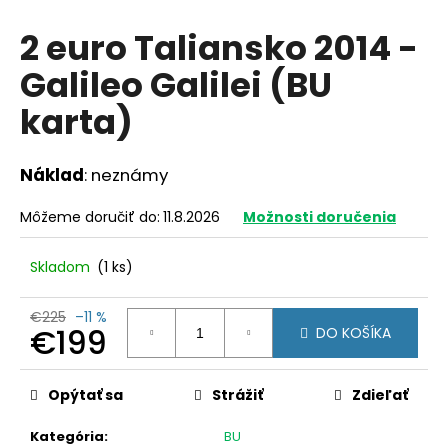
á
2 euro Taliansko 2014 -
j
Galileo Galilei (BU
s
ť
karta)
?
Náklad
: neznámy
Môžeme doručiť do:
11.8.2026
Možnosti doručenia
HĽADAŤ
Skladom
(1 ks)
O
€225
–11 %
€199
DO KOŠÍKA
d
p
Jednotková
o
cena:
Opýtať sa
Strážiť
Zdieľať
r
ú
Kategória
:
BU