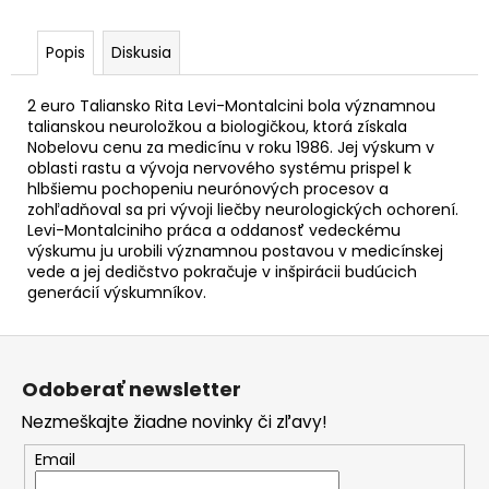
č
a
m
Popis
Diskusia
e
2 euro Taliansko Rita Levi-Montalcini bola významnou
talianskou neuroložkou a biologičkou, ktorá získala
2
Nobelovu cenu za medicínu v roku 1986. Jej výskum v
EURO
oblasti rastu a vývoja nervového systému prispel k
LUXEMBURSKO
hlbšiemu pochopeniu neurónových procesov a
2026
zohľadňoval sa pri vývoji liečby neurologických ochorení.
-
Levi-Montalciniho práca a oddanosť vedeckému
45.
NARODENINY
výskumu ju urobili významnou postavou v medicínskej
VILIAMA
vede a jej dedičstvo pokračuje v inšpirácii budúcich
(BU)
generácií výskumníkov.
€24,50
Z
á
Odoberať newsletter
p
Nezmeškajte žiadne novinky či zľavy!
ä
t
Email