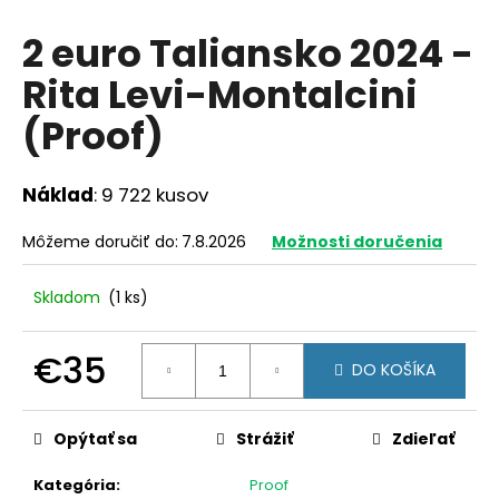
á
2 euro Taliansko 2024 -
j
Rita Levi-Montalcini
s
ť
(Proof)
?
Náklad
: 9 722 kusov
Môžeme doručiť do:
7.8.2026
Možnosti doručenia
HĽADAŤ
Skladom
(1 ks)
O
€35
DO KOŠÍKA
d
Jednotková
p
cena:
o
Opýtať sa
Strážiť
Zdieľať
r
ú
Kategória
:
Proof