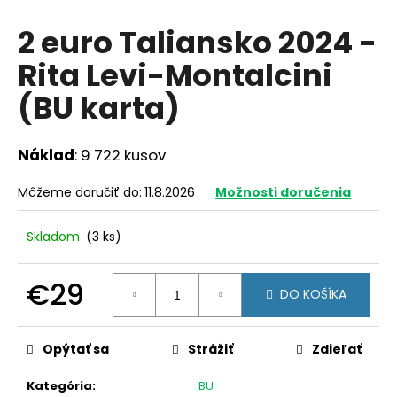
á
2 euro Taliansko 2024 -
j
Rita Levi-Montalcini
s
ť
(BU karta)
?
Náklad
: 9 722 kusov
Môžeme doručiť do:
11.8.2026
Možnosti doručenia
HĽADAŤ
Skladom
(3 ks)
O
€29
DO KOŠÍKA
d
Jednotková
p
cena:
o
Opýtať sa
Strážiť
Zdieľať
r
ú
Kategória
:
BU