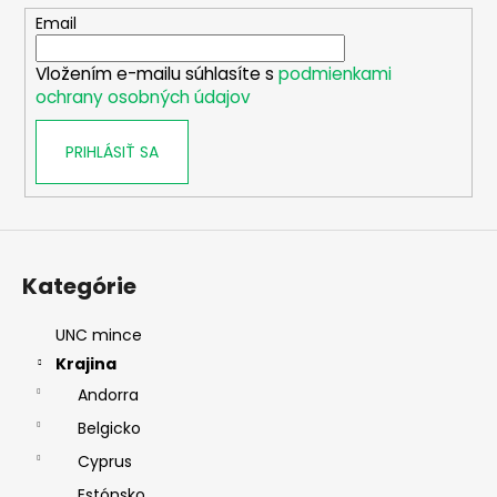
t
Email
i
Vložením e-mailu súhlasíte s
podmienkami
e
ochrany osobných údajov
PRIHLÁSIŤ SA
Kategórie
UNC mince
Krajina
Andorra
Belgicko
Cyprus
Estónsko