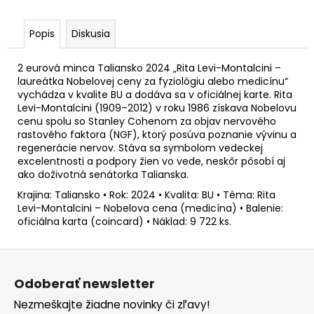
č
a
m
Popis
Diskusia
e
2 eurová minca Taliansko 2024 „Rita Levi-Montalcini –
laureátka Nobelovej ceny za fyziológiu alebo medicínu“
2
vychádza v kvalite BU a dodáva sa v oficiálnej karte. Rita
EURO
Levi-Montalcini (1909–2012) v roku 1986 získava Nobelovu
FRANCÚZSKO
cenu spolu so Stanley Cohenom za objav nervového
2021
rastového faktora (NGF), ktorý posúva poznanie vývinu a
-
regenerácie nervov. Stáva sa symbolom vedeckej
OLYMPIJSKÉ
HRY
excelentnosti a podpory žien vo vede, neskôr pôsobí aj
(PRVÁ
ako doživotná senátorka Talianska.
MINCA)
Krajina: Taliansko • Rok: 2024 • Kvalita: BU • Téma: Rita
(BU
KARTA)
Levi-Montalcini – Nobelova cena (medicína) • Balenie:
oficiálna karta (coincard) • Náklad: 9 722 ks.
€12
Z
á
Odoberať newsletter
p
Nezmeškajte žiadne novinky či zľavy!
ä