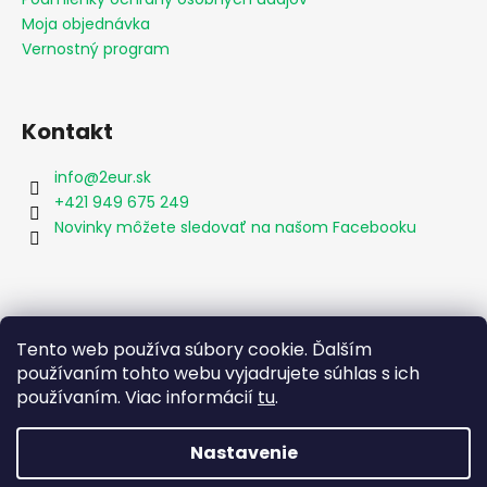
Moja objednávka
Vernostný program
Kontakt
info
@
2eur.sk
+421 949 675 249
Novinky môžete sledovať na našom Facebooku
Vyhľadávanie
Tento web používa súbory cookie. Ďalším
používaním tohto webu vyjadrujete súhlas s ich
používaním. Viac informácií
tu
.
HĽADAŤ
Nastavenie