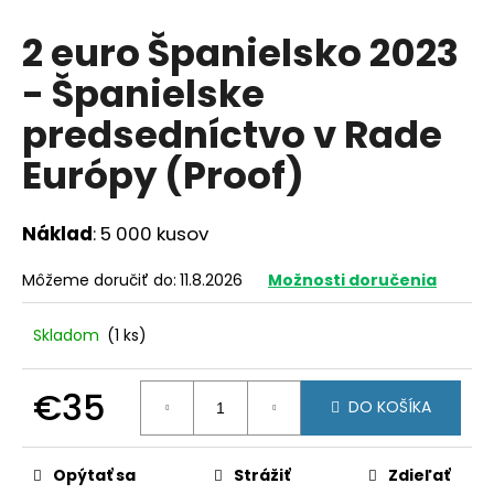
á
2 euro Španielsko 2023
j
- Španielske
s
ť
predsedníctvo v Rade
?
Európy (Proof)
Náklad
: 5 000 kusov
HĽADAŤ
Môžeme doručiť do:
11.8.2026
Možnosti doručenia
Skladom
(1 ks)
O
d
€35
p
DO KOŠÍKA
o
Jednotková
r
cena:
ú
Opýtať sa
Strážiť
Zdieľať