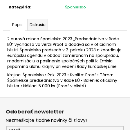
č
a
Kategória
:
Španielsko
m
e
Popis
Diskusia
2
2 eurová minca Španielsko 2023 „Predsedníctvo v Rade
EURO
EÚ“ vychádza vo verzii Proof a dodáva sa v oficiálnom
GRÉCKO
blistri. Španielsko predsedá v 2. polroku 2023 a koordinuje
2026
európsku agendu v období zameranom na spoluprácu,
-
modernizáciu a posilnenie spoločných politík. Emisia
AKADÉMIA
ATÉNY
pripomína úlohu krajiny pri vedení Rady Európskej únie.
(BU
Krajina: Španielsko • Rok: 2023 • Kvalita: Proof • Téma:
KARTA)
Španielske predsedníctvo v Rade EÚ • Balenie: oficiálny
€29
blister • Náklad: 5 000 ks (Proof v blistri).
Z
á
Odoberať newsletter
p
Nezmeškajte žiadne novinky či zľavy!
ä