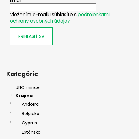
t
Email
i
Vložením e-mailu súhlasíte s
podmienkami
e
ochrany osobných údajov
PRIHLÁSIŤ SA
Kategórie
UNC mince
Krajina
Andorra
Belgicko
Cyprus
Estónsko