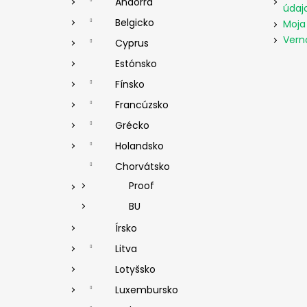
Andorra
údaj
Belgicko
Moja
Vern
Cyprus
Estónsko
Fínsko
Francúzsko
Grécko
Holandsko
Chorvátsko
Proof
BU
Írsko
Litva
Lotyšsko
Luxembursko