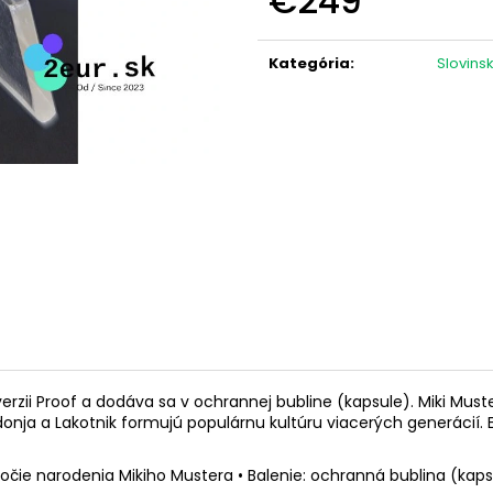
€249
NÁMORNÍCTVO (FDC)
OLYMPIJSKÉ HRY
KARTA)
Jednotková
€3,10
cena:
€12
Kategória
:
Slovins
erzii Proof a dodáva sa v ochrannej bubline (kapsule). Miki Mus
nja a Lakotnik formujú populárnu kultúru viacerých generácií. 
 výročie narodenia Mikiho Mustera • Balenie: ochranná bublina (kaps