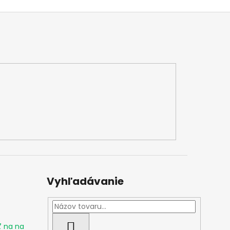
Vyhľadávanie
ť na na
HĽADAŤ