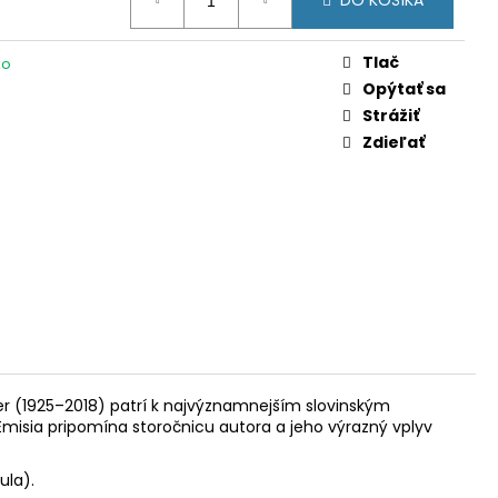
DO KOŠÍKA
 (PRVÁ MINCA) (BU
Tlač
ko
Opýtať sa
Strážiť
Zdieľať
ter (1925–2018) patrí k najvýznamnejším slovinským
Emisia pripomína storočnicu autora a jeho výrazný vplyv
ula).