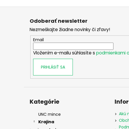
Z
á
Odoberať newsletter
p
Nezmeškajte žiadne novinky či zľavy!
ä
t
Email
i
Vložením e-mailu súhlasíte s
podmienkami o
e
PRIHLÁSIŤ SA
Preskočiť
kategórie
Kategórie
Info
Akú 
UNC mince
Obch
Krajina
Podm