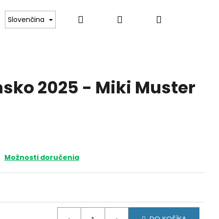
Hľadať
Prihlásenie
Nákupný
ince
Darčekové poukazy
Kontakt
Slovenčina
košík
nsko 2025 - Miki Muster
Možnosti doručenia
SKO 2021 -