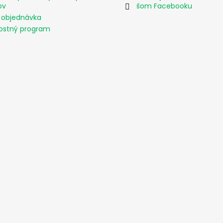
ov
šom Facebooku
 objednávka
ostný program