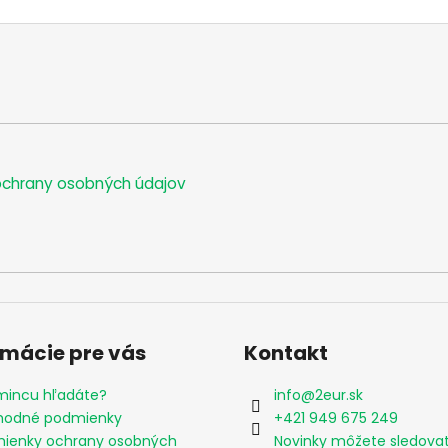
chrany osobných údajov
rmácie pre vás
Kontakt
mincu hľadáte?
info
@
2eur.sk
odné podmienky
+421 949 675 249
ienky ochrany osobných
Novinky môžete sledova