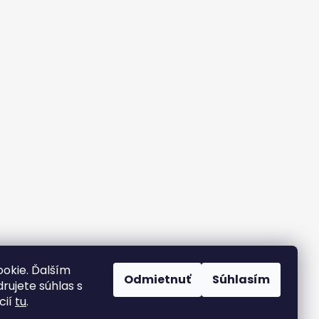
okie. Ďalším
Odmietnuť
Súhlasím
rujete súhlas s
cií
tu
.