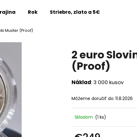
rajina
Rok
Striebro, zlato a 5€
Vzácne m
iki Muster (Proof)
Čo potrebujete nájsť?
2 euro Slovi
HĽADAŤ
(Proof)
Náklad
: 3 000 kusov
Odporúčame
Môžeme doručiť do:
11.8.2026
Skladom
(1 ks)
2 EURO FRANCÚZSKO 2026 -
2 EURO FRANCÚZ