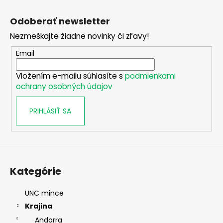
Z
č
a
á
Odoberať newsletter
m
p
e
Nezmeškajte žiadne novinky či zľavy!
ä
t
Email
2
i
EURO
Vložením e-mailu súhlasíte s
podmienkami
e
ÍRSKO
ochrany osobných údajov
2026
-
PREDSEDNÍCTVO
PRIHLÁSIŤ SA
RADE
EÚ
(UNC)
€3,50
Kategórie
UNC mince
Krajina
Andorra