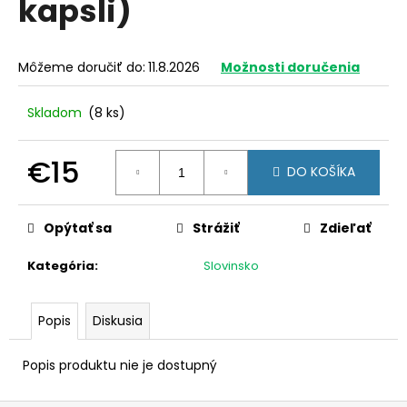
kapsli)
á
j
s
Môžeme doručiť do:
11.8.2026
Možnosti doručenia
ť
?
Skladom
(8 ks)
€15
DO KOŠÍKA
Jednotková
HĽADAŤ
cena:
Opýtať sa
Strážiť
Zdieľať
Kategória
:
Slovinsko
O
d
Popis
Diskusia
p
o
Popis produktu nie je dostupný
r
ú