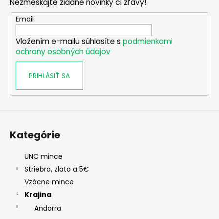
Nezmeškajte žiadne novinky či zľavy!
ä
t
Email
i
Vložením e-mailu súhlasíte s
podmienkami
e
ochrany osobných údajov
PRIHLÁSIŤ SA
Kategórie
UNC mince
Striebro, zlato a 5€
Vzácne mince
Krajina
Andorra