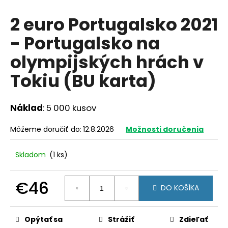
á
2 euro Portugalsko 2021
j
- Portugalsko na
s
ť
olympijských hrách v
?
Tokiu (BU karta)
Náklad
: 5 000 kusov
HĽADAŤ
Môžeme doručiť do:
12.8.2026
Možnosti doručenia
Skladom
(1 ks)
O
d
€46
p
DO KOŠÍKA
o
Jednotková
r
cena:
ú
Opýtať sa
Strážiť
Zdieľať