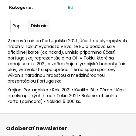
č
a
Kategória
:
BU
m
e
Popis
Diskusia
2
2 eurová minca Portugalsko 2021 „Účasť na olympijských
EURO
hrách v Tokiu“ vychádza v kvalite BU a dodáva sa v
ÍRSKO
oficiálnej karte (coincard). Emisia pripomína účasť
2026
portugalskej reprezentácie na OH v Tokiu, ktoré sa
-
konajú v roku 2021, a zdôrazňuje olympijské hodnoty fair
PREDSEDNÍCTVO
RADE
play, vytrvalosť a spoluprácu. Téma spája športový
EÚ
výkon s národnou hrdosťou a medzinárodnou
(UNC)
prezentáciou Portugalska.
€3,50
Krajina: Portugalsko • Rok: 2021 • Kvalita: BU • Téma: Účasť
na olympijských hrách Tokio 2021 • Balenie: oficiálna
karta (coincard) • Náklad: 5 000 ks.
Z
á
Odoberať newsletter
p