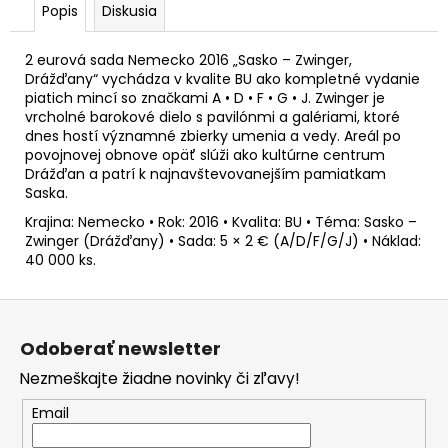
č
Popis
Diskusia
a
m
2 eurová sada Nemecko 2016 „Sasko – Zwinger,
e
Drážďany“ vychádza v kvalite BU ako kompletné vydanie
piatich mincí so značkami A • D • F • G • J. Zwinger je
vrcholné barokové dielo s pavilónmi a galériami, ktoré
2
dnes hostí významné zbierky umenia a vedy. Areál po
EURO
povojnovej obnove opäť slúži ako kultúrne centrum
LUXEMBURSKO
Drážďan a patrí k najnavštevovanejším pamiatkam
2026
Saska.
-
CENA
Krajina: Nemecko • Rok: 2016 • Kvalita: BU • Téma: Sasko –
KAROLA
Zwinger (Drážďany) • Sada: 5 × 2 € (A/D/F/G/J) • Náklad:
VEĽKÉHO
40 000 ks.
(BU)
€24,50
Z
á
Odoberať newsletter
p
Nezmeškajte žiadne novinky či zľavy!
ä
t
Email
i