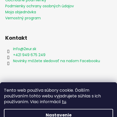
Podmienky ochrany osobných údajov
Moja objednávka
Vernostný program
Kontakt
info
@
2eur.sk
+421 949 675 249
Novinky môžete sledovať na našom Facebooku
Vyhľadávanie
Tento web používa súbory cookie. Ďalším
používaním tohto webu vyjadrujete súhlas s ich
používaním. Viac informácií
tu
.
HĽADAŤ
Nastavenie