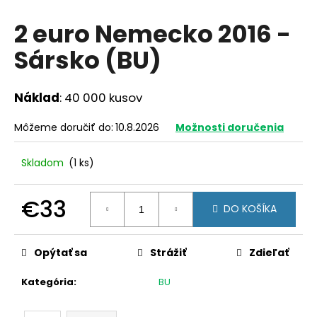
á
2 euro Nemecko 2016 -
j
Sársko (BU)
s
ť
?
Náklad
: 40 000 kusov
Môžeme doručiť do:
10.8.2026
Možnosti doručenia
Skladom
(1 ks)
HĽADAŤ
€33
DO KOŠÍKA
O
Jednotková
d
cena:
Opýtať sa
Strážiť
Zdieľať
p
o
Kategória
:
BU
r
ú