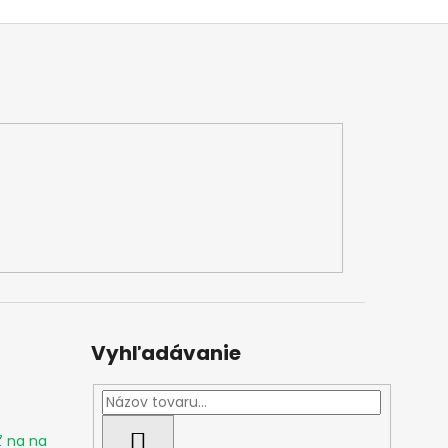
Vyhľadávanie
ť na na
HĽADAŤ