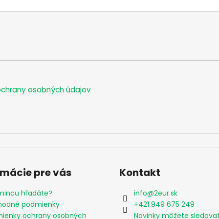
chrany osobných údajov
rmácie pre vás
Kontakt
mincu hľadáte?
info
@
2eur.sk
odné podmienky
+421 949 675 249
ienky ochrany osobných
Novinky môžete sledova