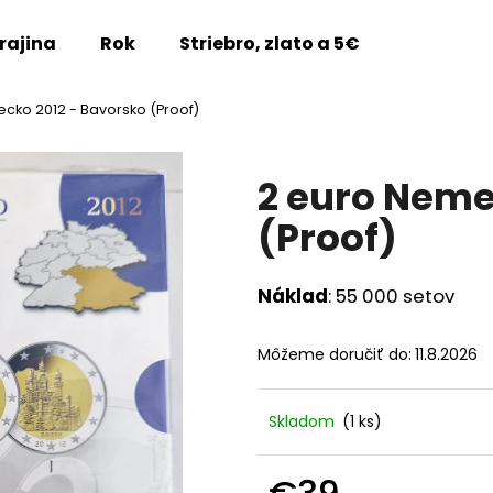
rajina
Rok
Striebro, zlato a 5€
Vzácne m
cko 2012 - Bavorsko (Proof)
Čo potrebujete nájsť?
2 euro Neme
HĽADAŤ
(Proof)
Náklad
: 55 000 setov
Odporúčame
Môžeme doručiť do:
11.8.2026
Skladom
(1 ks)
2 EURO FRANCÚZSKO 2026 -
2 EURO FRANCÚZ