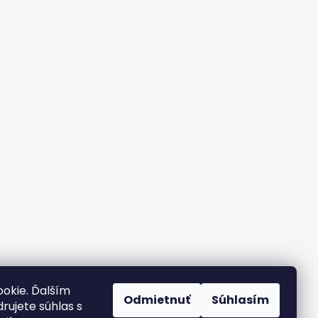
okie. Ďalším
Odmietnuť
Súhlasím
rujete súhlas s