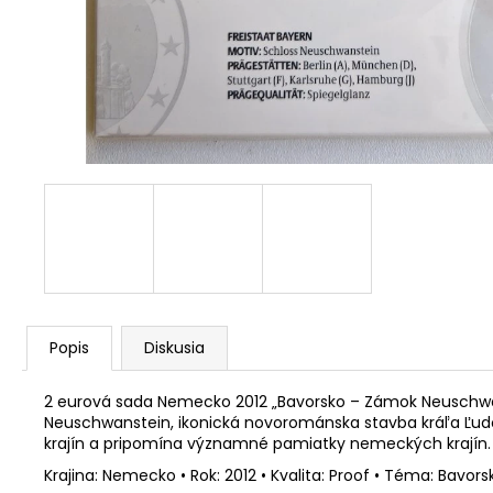
RADE EÚ (UNC)
€3,50
Popis
Diskusia
2 eurová sada Nemecko 2012 „Bavorsko – Zámok Neuschwans
Neuschwanstein, ikonická novorománska stavba kráľa Ľudovít
krajín a pripomína významné pamiatky nemeckých krajín.
Krajina: Nemecko • Rok: 2012 • Kvalita: Proof • Téma: Bavo