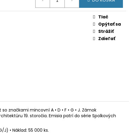
DO KOŠÍKA
 (PRVÁ MINCA) (BU
Tlač
Opýtať sa
Strážiť
Zdieľať
o značkami mincovní A • D • F • G • J. Zámok
itektúru 19. storočia. Emisia patrí do série Spolkových
/J) • Náklad: 55 000 ks.