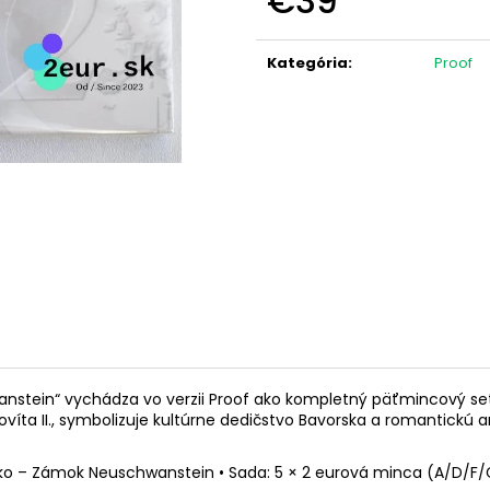
€39
NÁMORNÍCTVO (FDC)
OLYMPIJSKÉ HRY
KARTA)
Jednotková
€3,10
cena:
€12
Kategória
:
Proof
tein“ vychádza vo verzii Proof ako kompletný päťmincový set s
a II., symbolizuje kultúrne dedičstvo Bavorska a romantickú arch
rsko – Zámok Neuschwanstein • Sada: 5 × 2 eurová minca (A/D/F/G