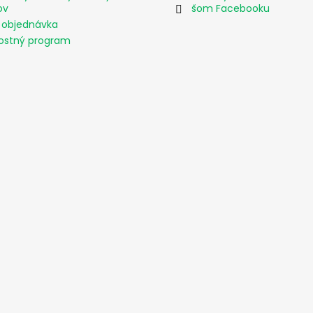
ov
šom Facebooku
 objednávka
ostný program