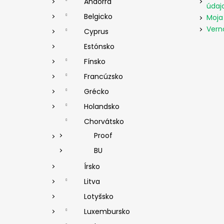
Andorra
údaj
Belgicko
Moja
Vern
Cyprus
Estónsko
Fínsko
Francúzsko
Grécko
Holandsko
Chorvátsko
Proof
BU
Írsko
Litva
Lotyšsko
Luxembursko