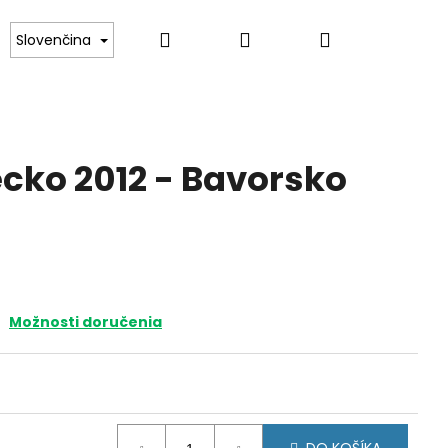
Hľadať
Prihlásenie
Nákupný
ince
Darčekové poukazy
Kontakt
Slovenčina
košík
cko 2012 - Bavorsko
Možnosti doručenia
SKO 2021 -