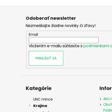
Z
á
Odoberať newsletter
p
Nezmeškajte žiadne novinky či zľavy!
ä
t
Email
i
Vložením e-mailu súhlasíte s
podmienkami o
e
PRIHLÁSIŤ SA
Preskočiť
kategórie
Kategórie
Info
Akú 
UNC mince
Obch
Krajina
Podm