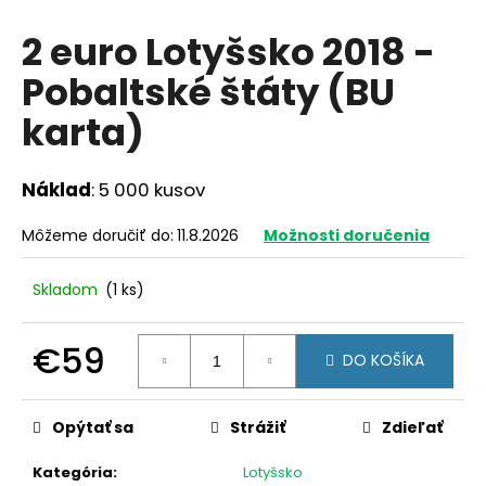
á
2 euro Lotyšsko 2018 -
j
Pobaltské štáty (BU
s
ť
karta)
?
Náklad
: 5 000 kusov
Môžeme doručiť do:
11.8.2026
Možnosti doručenia
HĽADAŤ
Skladom
(1 ks)
O
€59
DO KOŠÍKA
d
Jednotková
p
cena:
o
Opýtať sa
Strážiť
Zdieľať
r
ú
Kategória
:
Lotyšsko