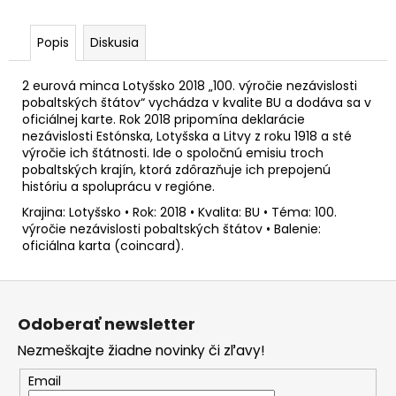
č
a
m
Popis
Diskusia
e
2 eurová minca Lotyšsko 2018 „100. výročie nezávislosti
pobaltských štátov“ vychádza v kvalite BU a dodáva sa v
2
oficiálnej karte. Rok 2018 pripomína deklarácie
EURO
nezávislosti Estónska, Lotyšska a Litvy z roku 1918 a sté
GRÉCKO
výročie ich štátnosti. Ide o spoločnú emisiu troch
2026
pobaltských krajín, ktorá zdôrazňuje ich prepojenú
-
históriu a spoluprácu v regióne.
AKADÉMIA
ATÉNY
Krajina: Lotyšsko • Rok: 2018 • Kvalita: BU • Téma: 100.
(BU
výročie nezávislosti pobaltských štátov • Balenie:
KARTA)
oficiálna karta (coincard).
€29
Z
á
Odoberať newsletter
p
Nezmeškajte žiadne novinky či zľavy!
ä
t
Email