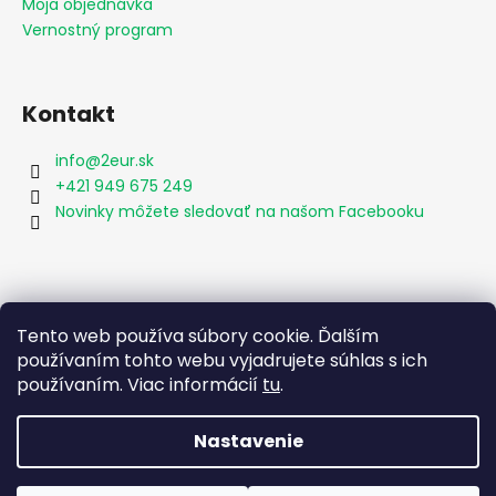
Moja objednávka
Vernostný program
Kontakt
info
@
2eur.sk
+421 949 675 249
Novinky môžete sledovať na našom Facebooku
Vyhľadávanie
Tento web používa súbory cookie. Ďalším
používaním tohto webu vyjadrujete súhlas s ich
používaním. Viac informácií
tu
.
HĽADAŤ
Nastavenie
Vytvoril Shoptet