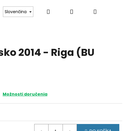
Hľadať
Prihlásenie
Nákupný
ince
Darčekové poukazy
Kontakt
Slovenčina
košík
sko 2014 - Riga (BU
Možnosti doručenia
SKO 2021 -