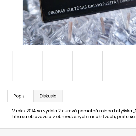
RADE EÚ (UNC)
€3,50
Popis
Diskusia
V roku 2014 sa vydala 2 eurová pamätná minca Lotyšska „Rig
trhu sa objavovala v obmedzených množstvách, preto sa ju
Z