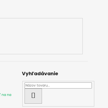
Vyhľadávanie
ť na na
HĽADAŤ