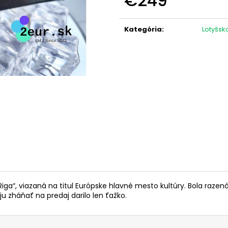
€249
NÁMORNÍCTVO (FDC)
OLYMPIJSKÉ HRY
KARTA)
Jednotková
€3,10
cena:
€12
Kategória
:
Lotyšsk
a“, viazaná na titul Európske hlavné mesto kultúry. Bola razená 
 zháňať na predaj darilo len ťažko.