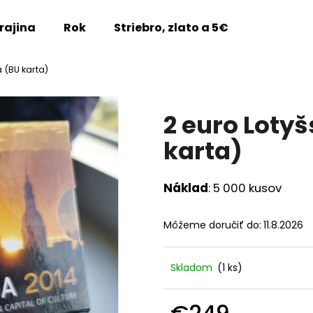
rajina
Rok
Striebro, zlato a 5€
Vzácne m
a (BU karta)
Čo potrebujete nájsť?
2 euro Lotyš
HĽADAŤ
karta)
Náklad
: 5 000 kusov
Odporúčame
Môžeme doručiť do:
11.8.2026
Skladom
(1 ks)
2 EURO FRANCÚZSKO 2026 -
2 EURO FRANCÚZ