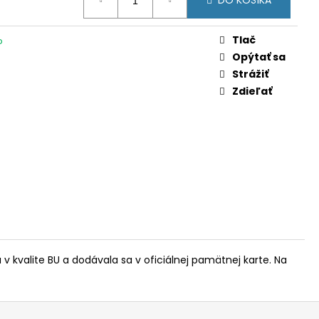
DO KOŠÍKA
 (PRVÁ MINCA) (BU
Tlač
o
Opýtať sa
Strážiť
Zdieľať
v kvalite BU a dodávala sa v oficiálnej pamätnej karte. Na