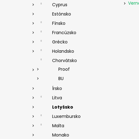
Vern
Cyprus
Estónsko
Fínsko
Francúzsko
Grécko
Holandsko
Chorvátsko
Proof
BU
Írsko
Litva
Lotyšsko
Luxembursko
Malta
Monako