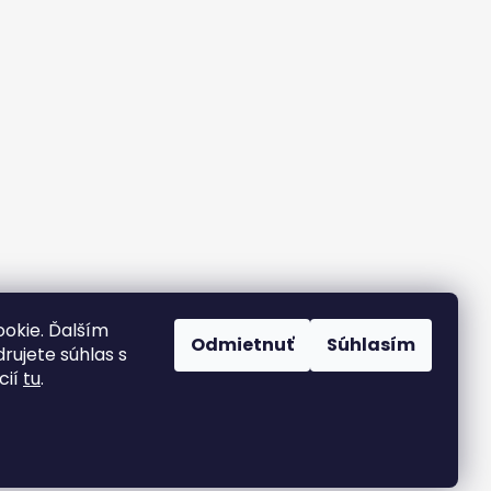
okie. Ďalším
Odmietnuť
Súhlasím
rujete súhlas s
cií
tu
.
Vytvoril Shoptet