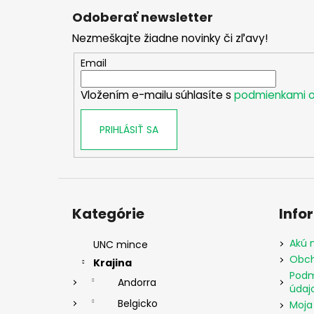
á
Odoberať newsletter
p
Nezmeškajte žiadne novinky či zľavy!
ä
t
Email
i
Vložením e-mailu súhlasíte s
podmienkami o
e
PRIHLÁSIŤ SA
Preskočiť
kategórie
Kategórie
Info
Akú 
UNC mince
Obch
Krajina
Podm
Andorra
údaj
Belgicko
Moja