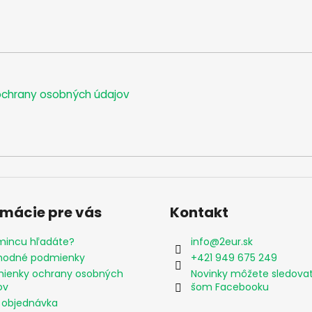
chrany osobných údajov
rmácie pre vás
Kontakt
mincu hľadáte?
info
@
2eur.sk
odné podmienky
+421 949 675 249
ienky ochrany osobných
Novinky môžete sledova
ov
šom Facebooku
 objednávka