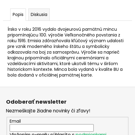
č
a
m
Popis
Diskusia
e
Írsko v roku 2016 vydalo dvojeurovú pamätnú mincu
pripomínajúcu 100. výročie Veľkonočného povstania z
2
roku 1916. Emisia zdôrazňovala kľúčový význam udalosti
EURO
pre vznik moderného írskeho štátu a symbolicky
ÍRSKO
odkazovala na boj za samosprávu. Výročie sa naprieč
2026
krajinou pripomínalo oficiálnymi ceremóniami a
-
vzdelávacími aktivitami, ktoré ukotvili tému v širšom
PREDSEDNÍCTVO
RADE
historickom kontexte. Minca bola vydaná v kvalite BU a
EÚ
bola dodaná v oficiálnej pamätnej karte.
(UNC)
€3,50
Z
á
Odoberať newsletter
p
Nezmeškajte žiadne novinky či zľavy!
ä
t
Email
i
Vložením e-mailu súhlasíte s
podmienkami