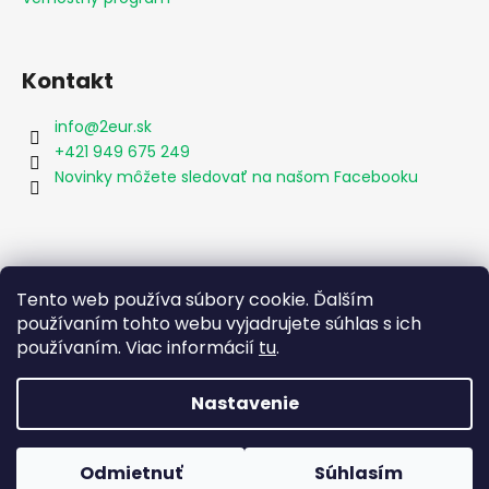
Kontakt
info
@
2eur.sk
+421 949 675 249
Novinky môžete sledovať na našom Facebooku
Vyhľadávanie
Tento web používa súbory cookie. Ďalším
používaním tohto webu vyjadrujete súhlas s ich
používaním. Viac informácií
tu
.
HĽADAŤ
Nastavenie
Vytvoril Shoptet
Odmietnuť
Súhlasím
Copyright 2026
2eur.sk
. Všetky práva vyhradené.