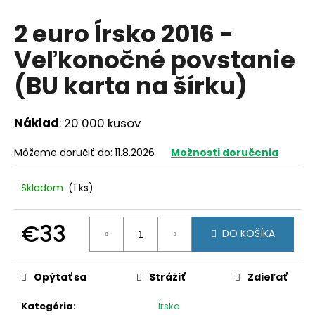
á
2 euro Írsko 2016 -
j
Veľkonočné povstanie
s
ť
(BU karta na šírku)
?
Náklad
: 20 000 kusov
Môžeme doručiť do:
11.8.2026
Možnosti doručenia
HĽADAŤ
Skladom
(1 ks)
O
€33
DO KOŠÍKA
d
Jednotková
p
cena:
o
Opýtať sa
Strážiť
Zdieľať
r
ú
Kategória
:
Írsko