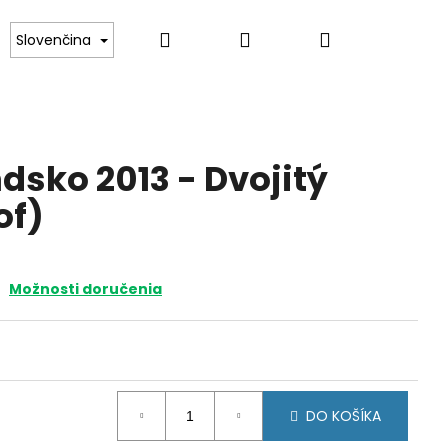
Hľadať
Prihlásenie
Nákupný
ince
Darčekové poukazy
Kontakt
Slovenčina
košík
dsko 2013 - Dvojitý
of)
Možnosti doručenia
DO KOŠÍKA
SKO 2021 -