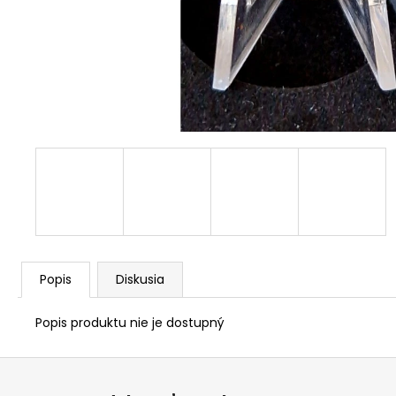
RADE EÚ (UNC)
€3,50
Popis
Diskusia
Popis produktu nie je dostupný
Z
á