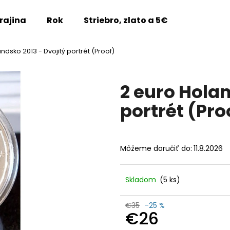
rajina
Rok
Striebro, zlato a 5€
Vzácne m
ndsko 2013 - Dvojitý portrét (Proof)
Čo potrebujete nájsť?
2 euro Holan
HĽADAŤ
portrét (Pro
Odporúčame
Môžeme doručiť do:
11.8.2026
Skladom
(5 ks)
€35
–25 %
€26
2 EURO FRANCÚZSKO 2026 -
2 EURO FRANCÚZ