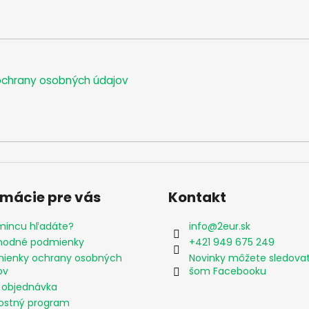
chrany osobných údajov
rmácie pre vás
Kontakt
mincu hľadáte?
info
@
2eur.sk
odné podmienky
+421 949 675 249
ienky ochrany osobných
Novinky môžete sledova
ov
šom Facebooku
 objednávka
ostný program