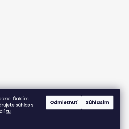
okie. Ďalším
Odmietnuť
Súhlasím
rujete súhlas s
cií
tu
.