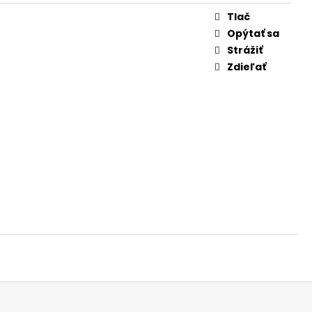
 (PRVÁ MINCA) (BU
Tlač
Opýtať sa
Strážiť
Zdieľať