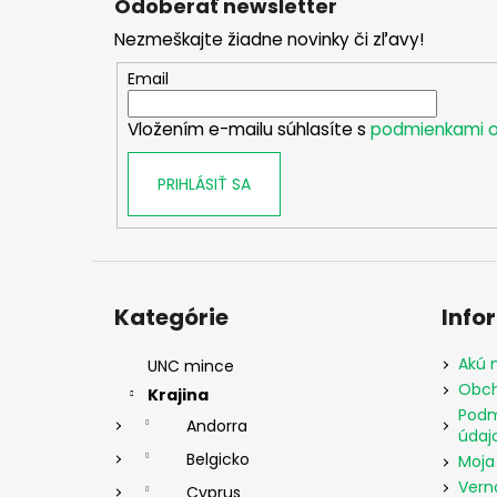
Odoberať newsletter
p
Nezmeškajte žiadne novinky či zľavy!
ä
t
Email
i
Vložením e-mailu súhlasíte s
podmienkami o
e
PRIHLÁSIŤ SA
Preskočiť
kategórie
Kategórie
Info
Akú 
UNC mince
Obch
Krajina
Podm
Andorra
údaj
Belgicko
Moja
Vern
Cyprus