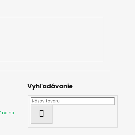
Vyhľadávanie
ť na na
HĽADAŤ