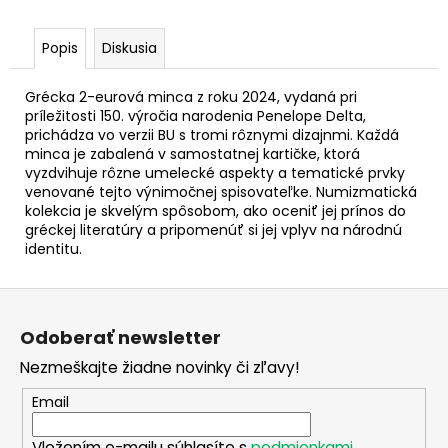
č
a
m
Popis
Diskusia
e
Grécka 2-eurová minca z roku 2024, vydaná pri
príležitosti 150. výročia narodenia Penelope Delta,
2
prichádza vo verzii BU s tromi rôznymi dizajnmi. Každá
EURO
minca je zabalená v samostatnej kartičke, ktorá
FRANCÚZSKO
vyzdvihuje rôzne umelecké aspekty a tematické prvky
2026
venované tejto výnimočnej spisovateľke. Numizmatická
-
kolekcia je skvelým spôsobom, ako oceniť jej prínos do
NÁMORNÍCTVO
(FDC)
gréckej literatúry a pripomenúť si jej vplyv na národnú
identitu.
€3,10
Z
á
Odoberať newsletter
p
Nezmeškajte žiadne novinky či zľavy!
ä
t
Email
i
Vložením e-mailu súhlasíte s
podmienkami