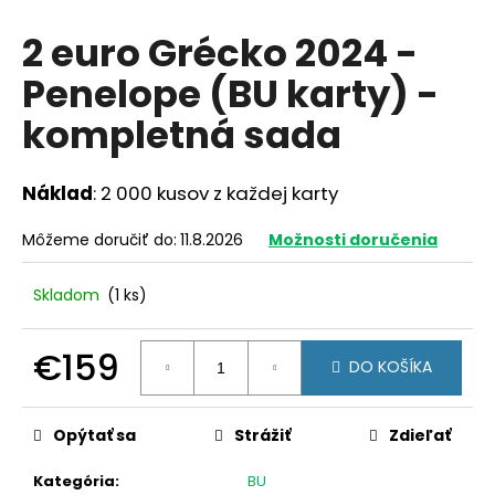
á
2 euro Grécko 2024 -
j
Penelope (BU karty) -
s
ť
kompletná sada
?
Náklad
: 2 000 kusov z každej karty
Môžeme doručiť do:
11.8.2026
Možnosti doručenia
HĽADAŤ
Skladom
(1 ks)
O
€159
DO KOŠÍKA
d
Jednotková
p
cena:
o
Opýtať sa
Strážiť
Zdieľať
r
ú
Kategória
:
BU