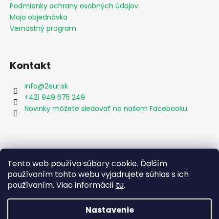
Podmienky ochrany osobných údajov
Moja objednávka
Vernostný program
Kontakt
info
@
2eur.sk
+421 949 675 249
Novinky môžete sledovať na našom Facebooku
Vyhľadávanie
Tento web používa súbory cookie. Ďalším
používaním tohto webu vyjadrujete súhlas s ich
používaním. Viac informácií
tu
.
HĽADAŤ
Nastavenie