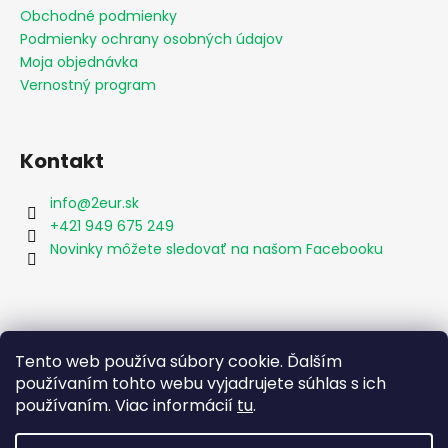
Obchodné podmienky
Podmienky ochrany osobných údajov
Moja objednávka
Vernostný program
Kontakt
info
@
2eur.sk
+421 949 675 249
Novinky môžete sledovať na našom Facebooku
Vyhľadávanie
Tento web používa súbory cookie. Ďalším
používaním tohto webu vyjadrujete súhlas s ich
používaním. Viac informácií
tu
.
HĽADAŤ