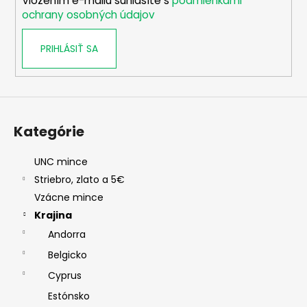
Vložením e-mailu súhlasíte s
podmienkami
e
ochrany osobných údajov
PRIHLÁSIŤ SA
Kategórie
UNC mince
Striebro, zlato a 5€
Vzácne mince
Krajina
Andorra
Belgicko
Cyprus
Estónsko