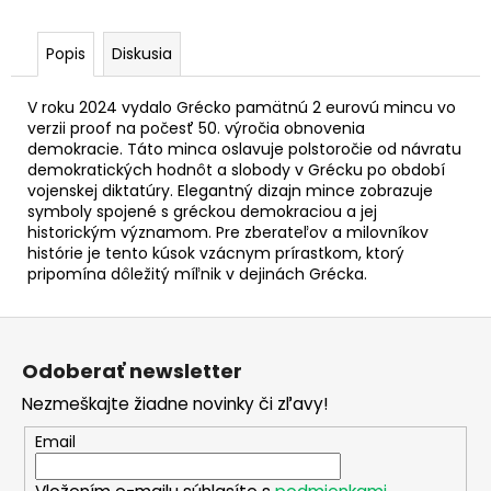
č
a
m
Popis
Diskusia
e
V roku 2024 vydalo Grécko pamätnú 2 eurovú mincu vo
verzii proof na počesť 50. výročia obnovenia
2
demokracie. Táto minca oslavuje polstoročie od návratu
EURO
demokratických hodnôt a slobody v Grécku po období
GRÉCKO
vojenskej diktatúry. Elegantný dizajn mince zobrazuje
2026
symboly spojené s gréckou demokraciou a jej
-
AKADÉMIA
historickým významom. Pre zberateľov a milovníkov
ATÉNY
histórie je tento kúsok vzácnym prírastkom, ktorý
(BU
pripomína dôležitý míľnik v dejinách Grécka.
KARTA)
€29
Z
á
Odoberať newsletter
p
Nezmeškajte žiadne novinky či zľavy!
ä
t
Email
i