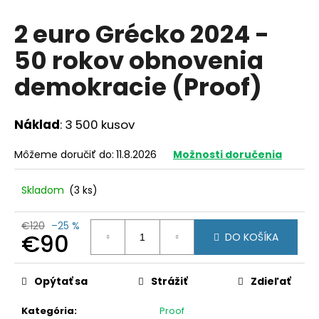
á
2 euro Grécko 2024 -
j
50 rokov obnovenia
s
ť
demokracie (Proof)
?
Náklad
: 3 500 kusov
Môžeme doručiť do:
11.8.2026
Možnosti doručenia
HĽADAŤ
Skladom
(3 ks)
O
€120
–25 %
€90
DO KOŠÍKA
d
p
Jednotková
o
cena:
Opýtať sa
Strážiť
Zdieľať
r
ú
Kategória
:
Proof