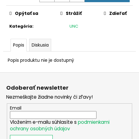
č
Jednotková
a
cena:
Opýtať sa
Strážiť
Zdieľať
m
e
Kategória
:
UNC
2
EURO
Popis
Diskusia
ÍRSKO
2026
Popis produktu nie je dostupný
-
PREDSEDNÍCTVO
RADE
Z
EÚ
(UNC)
á
Odoberať newsletter
€3,50
p
Nezmeškajte žiadne novinky či zľavy!
ä
t
Email
i
Vložením e-mailu súhlasíte s
podmienkami
e
ochrany osobných údajov