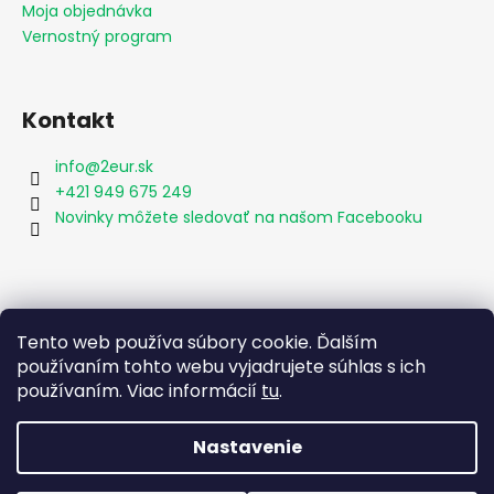
Moja objednávka
Vernostný program
Kontakt
info
@
2eur.sk
+421 949 675 249
Novinky môžete sledovať na našom Facebooku
Vyhľadávanie
Tento web používa súbory cookie. Ďalším
používaním tohto webu vyjadrujete súhlas s ich
používaním. Viac informácií
tu
.
HĽADAŤ
Nastavenie
Vytvoril Shoptet