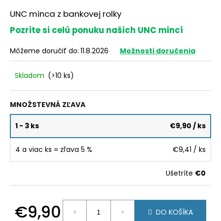
á
UNC minca z bankovej rolky
j
Pozrite si celú ponuku našich UNC mincí
s
ť
Môžeme doručiť do:
11.8.2026
Možnosti doručenia
?
Skladom
(>10 ks)
MNOŽSTEVNÁ ZĽAVA
HĽADAŤ
1 - 3 ks
€9,90
/ ks
4 a viac ks = zľava 5 %
€9,41
/ ks
O
d
Ušetríte
€0
p
o
r
€9,90
ú
DO KOŠÍKA