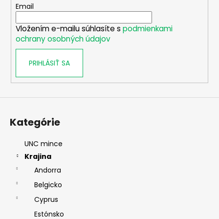
t
Email
i
Vložením e-mailu súhlasíte s
podmienkami
e
ochrany osobných údajov
PRIHLÁSIŤ SA
Kategórie
UNC mince
Krajina
Andorra
Belgicko
Cyprus
Estónsko