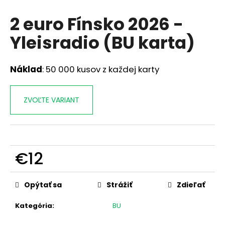
á
2 euro Fínsko 2026 -
j
Yleisradio (BU karta)
s
ť
?
Náklad
: 50 000 kusov z každej karty
ZVOĽTE VARIANT
HĽADAŤ
€12
O
d
Jednotková
cena:
p
Opýtať sa
Strážiť
Zdieľať
o
r
Kategória
:
BU
ú