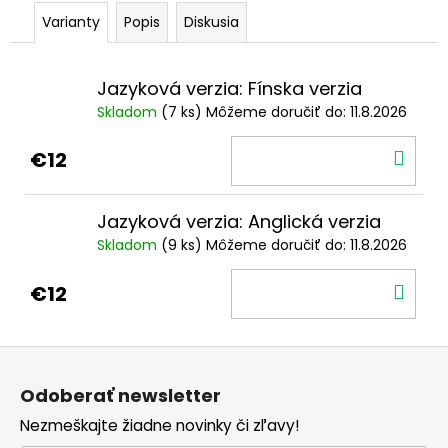
č
a
Varianty
Popis
Diskusia
m
e
Jazyková verzia: Fínska verzia
Skladom
(7 ks)
Môžeme doručiť do:
11.8.2026
2
EURO
DO
€12
ÍRSKO
2026
KOŠ
-
PREDSEDNÍCTVO
Jazyková verzia: Anglická verzia
RADE
Skladom
(9 ks)
Môžeme doručiť do:
11.8.2026
EÚ
(UNC)
DO
€3,50
€12
KOŠ
Z
á
Odoberať newsletter
p
Nezmeškajte žiadne novinky či zľavy!
ä