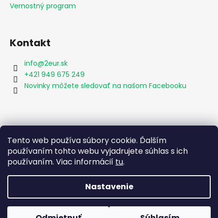
Vernostný program
Kontakt
info
@
2eur.sk
+421 949 675 249
Novinky môžete sledovať na našom Facebooku
Vyhľadávanie
Tento web používa súbory cookie. Ďalším
používaním tohto webu vyjadrujete súhlas s ich
používaním. Viac informácií
tu
.
HĽADAŤ
Nastavenie
Vytvoril Shoptet
Odmietnuť
Súhlasím