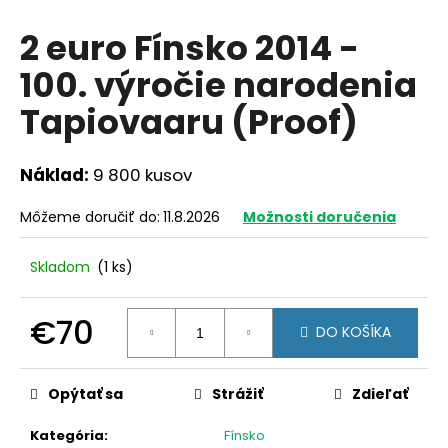
á
2 euro Fínsko 2014 -
j
100. výročie narodenia
s
ť
Tapiovaaru (Proof)
?
Náklad:
9 800 kusov
Môžeme doručiť do:
11.8.2026
Možnosti doručenia
HĽADAŤ
Skladom
(1 ks)
O
€70
DO KOŠÍKA
d
Jednotková
p
cena:
o
Opýtať sa
Strážiť
Zdieľať
r
ú
Kategória
:
Fínsko