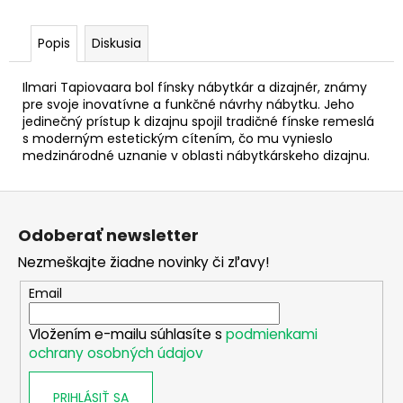
č
a
m
Popis
Diskusia
e
Ilmari Tapiovaara bol fínsky nábytkár a dizajnér, známy
pre svoje inovatívne a funkčné návrhy nábytku. Jeho
2
jedinečný prístup k dizajnu spojil tradičné fínske remeslá
EURO
s moderným estetickým cítením, čo mu vynieslo
FRANCÚZSKO
medzinárodné uznanie v oblasti nábytkárskeho dizajnu.
2021
-
OLYMPIJSKÉ
Z
HRY
á
(PRVÁ
Odoberať newsletter
MINCA)
p
(BU
Nezmeškajte žiadne novinky či zľavy!
ä
KARTA)
t
€12
Email
i
Vložením e-mailu súhlasíte s
podmienkami
e
ochrany osobných údajov
PRIHLÁSIŤ SA