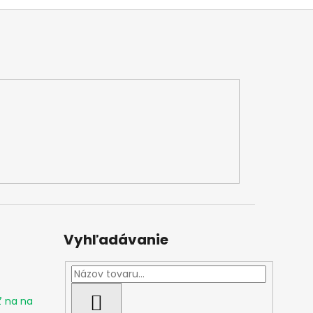
Vyhľadávanie
ť na na
HĽADAŤ