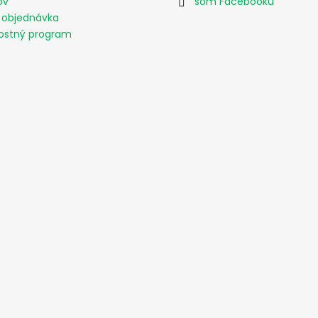
ov
šom Facebooku
 objednávka
ostný program