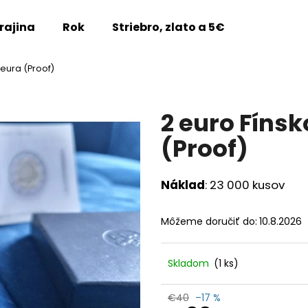
rajina
Rok
Striebro, zlato a 5€
Vzácne m
 eura (Proof)
Čo potrebujete nájsť?
2 euro Fínsk
HĽADAŤ
(Proof)
Náklad
: 23 000 kusov
Odporúčame
Môžeme doručiť do:
10.8.2026
Skladom
(1 ks)
2 EURO LUXEMBURSKO 2026 - 45.
2 EURO LUXEMB
€40
–17 %