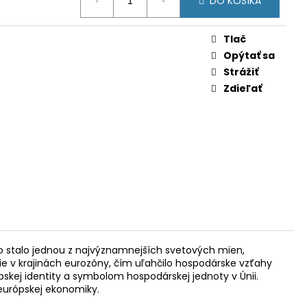
 (BU)
DO KOŠÍKA
Tlač
Opýtať sa
Strážiť
Zdieľať
uro stalo jednou z najvýznamnejších svetových mien,
ie v krajinách eurozóny, čím uľahčilo hospodárske vzťahy
kej identity a symbolom hospodárskej jednoty v Únii.
 európskej ekonomiky.