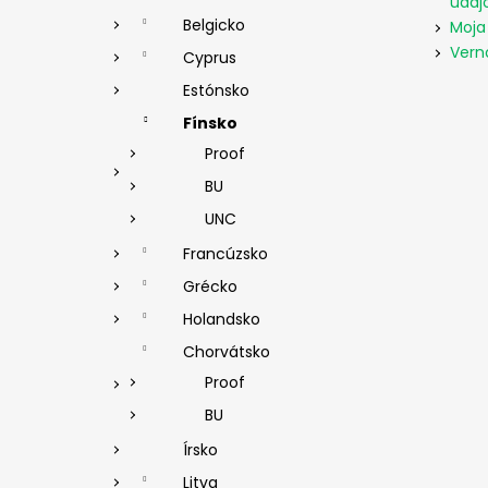
údaj
Belgicko
Moja
Vern
Cyprus
Estónsko
Fínsko
Proof
BU
UNC
Francúzsko
Grécko
Holandsko
Chorvátsko
Proof
BU
Írsko
Litva