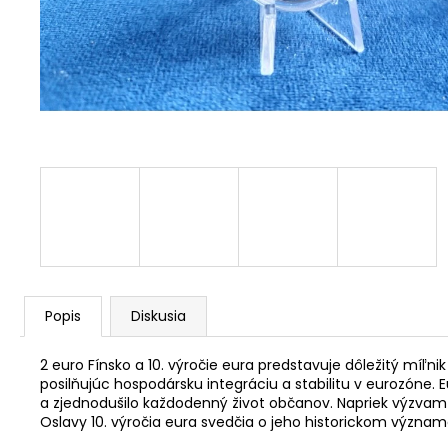
RADE EÚ (UNC)
€3,50
Popis
Diskusia
2 euro Fínsko a 10. výročie eura predstavuje dôležitý míľn
posilňujúc hospodársku integráciu a stabilitu v eurozóne
a zjednodušilo každodenný život občanov. Napriek výzvam
Oslavy 10. výročia eura svedčia o jeho historickom význam