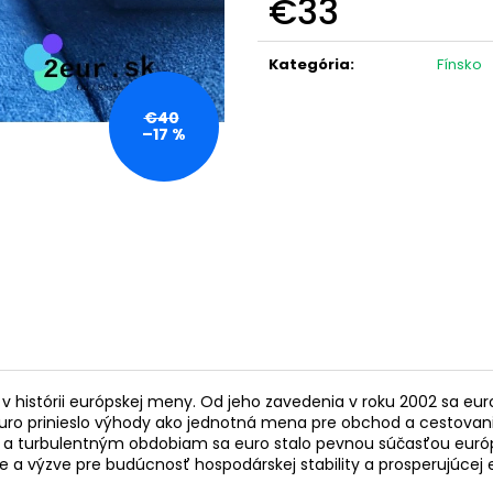
€33
NARODENINY VILIAMA (BU)
KAROLA VEĽKÉHO
€24,50
€24,50
Jednotková
cena:
Kategória
:
Fínsko
€40
–17 %
ik v histórii európskej meny. Od jeho zavedenia v roku 2002 sa e
. Euro prinieslo výhody ako jednotná mena pre obchod a cestovan
 a turbulentným obdobiam sa euro stalo pevnou súčasťou európs
e a výzve pre budúcnosť hospodárskej stability a prosperujúcej