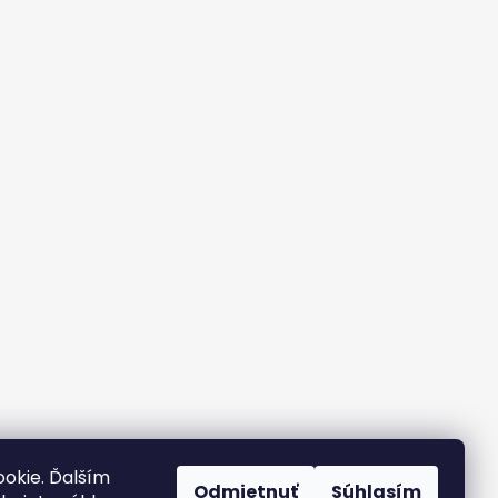
okie. Ďalším
Odmietnuť
Súhlasím