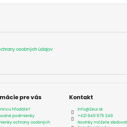
chrany osobných údajov
rmácie pre vás
Kontakt
mincu hľadáte?
info
@
2eur.sk
odné podmienky
+421 949 675 249
ienky ochrany osobných
Novinky môžete sledova