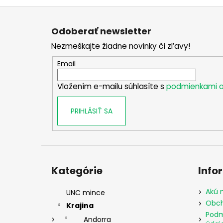
Z
á
Odoberať newsletter
p
Nezmeškajte žiadne novinky či zľavy!
ä
t
Email
i
Vložením e-mailu súhlasíte s
podmienkami o
e
PRIHLÁSIŤ SA
Preskočiť
kategórie
Kategórie
Info
Akú 
UNC mince
Obch
Krajina
Podm
Andorra