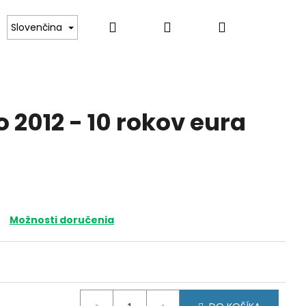
Hľadať
Prihlásenie
Nákupný
ince
Darčekové poukazy
Kontakt
Slovenčina
košík
o 2012 - 10 rokov eura
Možnosti doručenia
URSKO 2026 - CENA