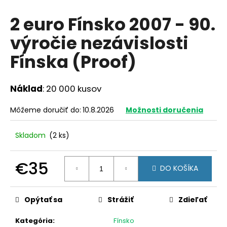
á
2 euro Fínsko 2007 - 90.
j
výročie nezávislosti
s
ť
Fínska (Proof)
?
Náklad
: 20 000 kusov
Môžeme doručiť do:
10.8.2026
Možnosti doručenia
HĽADAŤ
Skladom
(2 ks)
O
€35
DO KOŠÍKA
d
Jednotková
p
cena:
o
Opýtať sa
Strážiť
Zdieľať
r
ú
Kategória
:
Fínsko