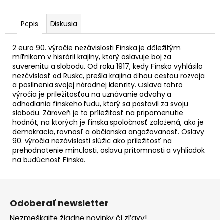
č
a
m
Popis
Diskusia
e
2 euro 90. výročie nezávislosti Fínska je dôležitým
míľnikom v histórii krajiny, ktorý oslavuje boj za
2
suverenitu a slobodu. Od roku 1917, kedy Fínsko vyhlásilo
EURO
nezávislosť od Ruska, prešla krajina dlhou cestou rozvoja
ÍRSKO
a posilnenia svojej národnej identity. Oslava tohto
2026
výročia je príležitosťou na uznávanie odvahy a
-
odhodlania fínskeho ľudu, ktorý sa postavil za svoju
PREDSEDNÍCTVO
RADE
slobodu. Zároveň je to príležitosť na pripomenutie
EÚ
hodnôt, na ktorých je fínska spoločnosť založená, ako je
(UNC)
demokracia, rovnosť a občianska angažovanosť. Oslavy
90. výročia nezávislosti slúžia ako príležitosť na
€3,50
prehodnotenie minulosti, oslavu prítomnosti a vyhliadok
na budúcnosť Fínska.
Z
á
Odoberať newsletter
p
Nezmeškajte žiadne novinky či zľavy!