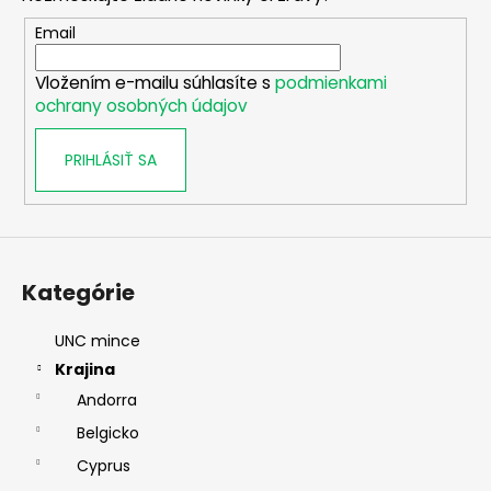
ä
t
Email
i
Vložením e-mailu súhlasíte s
podmienkami
e
ochrany osobných údajov
PRIHLÁSIŤ SA
Kategórie
UNC mince
Krajina
Andorra
Belgicko
Cyprus