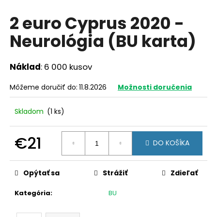
á
2 euro Cyprus 2020 -
j
Neurológia (BU karta)
s
ť
?
Náklad
: 6 000 kusov
Môžeme doručiť do:
11.8.2026
Možnosti doručenia
Skladom
(1 ks)
HĽADAŤ
€21
DO KOŠÍKA
O
Jednotková
d
cena:
Opýtať sa
Strážiť
Zdieľať
p
o
Kategória
:
BU
r
ú