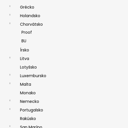
Grécko
Holandsko
Chorvátsko
Proof
BU
Írsko
Litva
Lotyšsko
Luxembursko
Malta
Monako
Nemecko
Portugalsko
Rakúsko
San Maríno