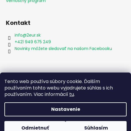
Vernostný program
Kontakt
info
@
2eur.sk
+421 949 675 249
Novinky môžete sledovať na našom Facebooku
Vyhľadávanie
Tento web používa súbory cookie. Ďalším
používaním tohto webu vyjadrujete súhlas s ich
používaním. Viac informácií
tu
.
HĽADAŤ
Nastavenie
Vytvoril Shoptet
Odmietnuť
Súhlasím
Copyright 2026
2eur.sk
. Všetky práva vyhradené.