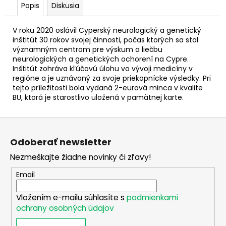
č
Popis
Diskusia
a
m
V roku 2020 oslávil Cyperský neurologický a genetický
e
inštitút 30 rokov svojej činnosti, počas ktorých sa stal
významným centrom pre výskum a liečbu
neurologických a genetických ochorení na Cypre.
2
Inštitút zohráva kľúčovú úlohu vo vývoji medicíny v
EURO
regióne a je uznávaný za svoje priekopnícke výsledky. Pri
ÍRSKO
tejto príležitosti bola vydaná 2-eurová minca v kvalite
2026
BU, ktorá je starostlivo uložená v pamätnej karte.
-
PREDSEDNÍCTVO
RADE
Z
EÚ
(UNC)
á
Odoberať newsletter
€3,50
p
Nezmeškajte žiadne novinky či zľavy!
ä
t
Email
i
Vložením e-mailu súhlasíte s
podmienkami
e
ochrany osobných údajov