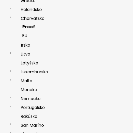
Grécko
Holandsko
Chorvátsko
Proof
BU
Írsko
Litva
Lotyšsko
Luxembursko
Malta
Monako
Nemecko
Portugalsko
Rakúsko
San Maríno