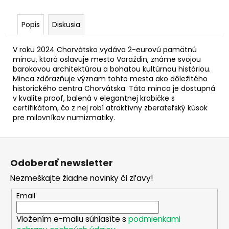
č
a
m
Popis
Diskusia
e
V roku 2024 Chorvátsko vydáva 2-eurovú pamätnú
mincu, ktorá oslavuje mesto Varaždin, známe svojou
2
barokovou architektúrou a bohatou kultúrnou históriou.
EURO
Minca zdôrazňuje význam tohto mesta ako dôležitého
LUXEMBURSKO
historického centra Chorvátska. Táto minca je dostupná
2026
v kvalite proof, balená v elegantnej krabičke s
-
certifikátom, čo z nej robí atraktívny zberateľský kúsok
CENA
KAROLA
pre milovníkov numizmatiky.
VEĽKÉHO
(BU)
Z
€24,50
á
Odoberať newsletter
p
Nezmeškajte žiadne novinky či zľavy!
ä
t
Email
i
Vložením e-mailu súhlasíte s
podmienkami
e