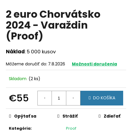
á
2 euro Chorvátsko
j
2024 - Varaždin
s
ť
(Proof)
?
Náklad
: 5 000 kusov
Môžeme doručiť do:
7.8.2026
Možnosti doručenia
HĽADAŤ
Skladom
(2 ks)
O
€55
DO KOŠÍKA
d
Jednotková
p
cena:
o
Opýtať sa
Strážiť
Zdieľať
r
ú
Kategória
:
Proof