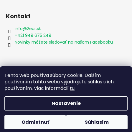
Kontakt
info
@
2eur.sk
+421 949 675 249
Novinky môžete sledovať na našom Facebooku
Vyhľadávanie
Tento web používa súbory cookie. Ďalším
používaním tohto webu vyjadrujete súhlas s ich
používaním. Viac informácií
tu
.
HĽADAŤ
Nastavenie
Vytvoril Shoptet
Odmietnuť
Súhlasím
Copyright 2026
2eur.sk
. Všetky práva vyhradené.