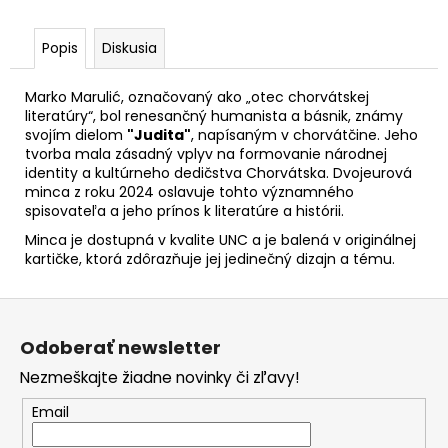
č
a
m
Popis
Diskusia
e
Marko Marulić, označovaný ako „otec chorvátskej
literatúry“, bol renesančný humanista a básnik, známy
2
svojím dielom
"Judita"
, napísaným v chorvátčine. Jeho
EURO
tvorba mala zásadný vplyv na formovanie národnej
LUXEMBURSKO
identity a kultúrneho dedičstva Chorvátska. Dvojeurová
2026
minca z roku 2024 oslavuje tohto významného
-
spisovateľa a jeho prínos k literatúre a histórii.
CENA
KAROLA
Minca je dostupná v kvalite UNC a je balená v originálnej
VEĽKÉHO
kartičke, ktorá zdôrazňuje jej jedinečný dizajn a tému.
(BU)
€24,50
Z
á
Odoberať newsletter
p
Nezmeškajte žiadne novinky či zľavy!
ä
t
Email
i