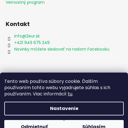
Vernostný program
Kontakt
info
@
2eur.sk
+421 949 675 249
Novinky môžete sledovať na našom Facebooku
Vyhľadávanie
Tento web používa súbory cookie. Ďalším
používaním tohto webu vyjadrujete súhlas s ich
používaním. Viac informácií
tu
.
HĽADAŤ
Nastavenie
Vytvoril Shoptet
Odmietnuť
Súhlasím
Copyright 2026
2eur.sk
. Všetky práva vyhradené.