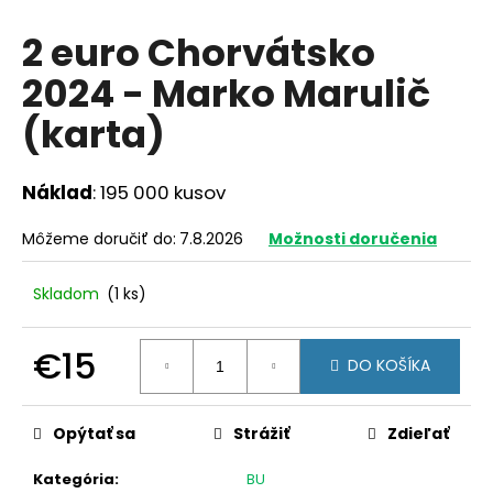
á
2 euro Chorvátsko
j
2024 - Marko Marulič
s
ť
(karta)
?
Náklad
: 195 000 kusov
Môžeme doručiť do:
7.8.2026
Možnosti doručenia
HĽADAŤ
Skladom
(1 ks)
O
€15
DO KOŠÍKA
d
Jednotková
p
cena:
o
Opýtať sa
Strážiť
Zdieľať
r
ú
Kategória
:
BU