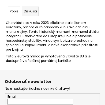
č
a
m
Popis
Diskusia
e
Chorvátsko sa v roku 2023 oficiálne stalo členom
eurozóny, pričom euro nahradilo kunu ako oficiálnu
2
menu krajiny. Tento historický moment znamenal ďalšiu
EURO
integráciu Chorvátska do Európskej únie a posilnenie
FRANCÚZSKO
hospodárskej stability. Minca symbolizuje prechod na
2021
spoločnú európsku menu a nové ekonomické príležitosti
-
pre krajinu.
OLYMPIJSKÉ
HRY
Táto 2 eurová minca je vyhotovená v kvalite BU a je
(PRVÁ
dostupná v oficiálnej pamätnej kartičke.
MINCA)
(BU
KARTA)
Z
€12
á
Odoberať newsletter
p
Nezmeškajte žiadne novinky či zľavy!
ä
t
Email
i