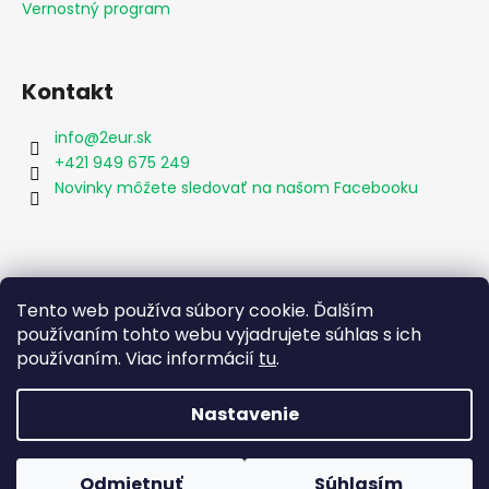
Vernostný program
Kontakt
info
@
2eur.sk
+421 949 675 249
Novinky môžete sledovať na našom Facebooku
Vyhľadávanie
Tento web používa súbory cookie. Ďalším
používaním tohto webu vyjadrujete súhlas s ich
používaním. Viac informácií
tu
.
HĽADAŤ
Nastavenie
Vytvoril Shoptet
Odmietnuť
Súhlasím
Copyright 2026
2eur.sk
. Všetky práva vyhradené.