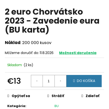
á
2 euro Chorvátsko
j
2023 - Zavedenie eura
s
ť
(BU karta)
?
Náklad
: 200 000 kusov
Môžeme doručiť do:
11.8.2026
Možnosti doručenia
HĽADAŤ
Skladom
(2 ks)
O
€13
DO KOŠÍKA
d
Jednotková
p
cena:
o
Opýtať sa
Strážiť
Zdieľať
r
ú
Kategória
:
BU