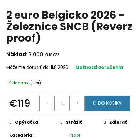
á
2 euro Belgicko 2026 -
j
Železnice SNCB (Reverz
s
ť
proof)
?
Náklad
: 3 000 kusov
Môžeme doručiť do:
11.8.2026
Možnosti doručenia
HĽADAŤ
Skladom
(1 ks)
O
€119
DO KOŠÍKA
d
Jednotková
p
cena:
o
Opýtať sa
Strážiť
Zdieľať
r
ú
Kategória
:
Proof