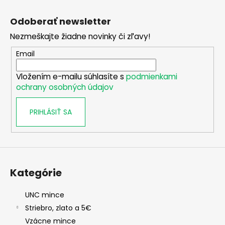
Z
á
Odoberať newsletter
p
Nezmeškajte žiadne novinky či zľavy!
ä
t
Email
i
Vložením e-mailu súhlasíte s
podmienkami
e
ochrany osobných údajov
PRIHLÁSIŤ SA
Kategórie
UNC mince
Striebro, zlato a 5€
Vzácne mince