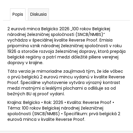
č
a
m
Popis
Diskusia
e
2 eurová minca Belgicko 2026 „100 rokov Belgickej
národnej železničnej spoločnosti (SNCB/NMBS)“
2
vychádza v špeciálnej kvalite Reverse Proof. Emisia
EURO
pripomína vznik národnej železničnej spoločnosti v roku
GRÉCKO
1926 a storočie rozvoja železničnej dopravy, ktorá prepája
2026
belgické regióny a patrí medzi dôležité piliere verejnej
-
dopravy v krajine.
AKADÉMIA
ATÉNY
Táto verzia je mimoriadne zaujímavá tým, že ide vôbec
(BU
o prvú belgickú 2 eurovú mincu vydanú v kvalite Reverse
KARTA)
Proof. Špeciálne vyhotovenie vytvára výrazný kontrast
€29
medzi matnými a lesklými plochami a odlišuje sa od
bežných BU aj proof vydaní.
Krajina: Belgicko • Rok: 2026 • Kvalita: Reverse Proof •
Téma: 100 rokov Belgickej národnej železničnej
spoločnosti (SNCB/NMBS) • Špecifikum: prvá belgická 2
eurová minca v kvalite Reverse Proof.