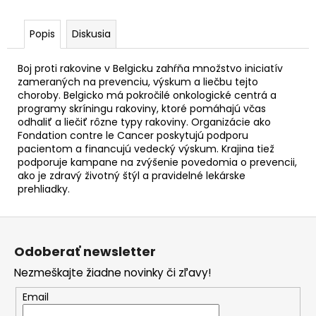
č
a
m
Popis
Diskusia
e
Boj proti rakovine v Belgicku zahŕňa množstvo iniciatív
zameraných na prevenciu, výskum a liečbu tejto
2
choroby. Belgicko má pokročilé onkologické centrá a
EURO
programy skríningu rakoviny, ktoré pomáhajú včas
FRANCÚZSKO
odhaliť a liečiť rôzne typy rakoviny. Organizácie ako
2026
Fondation contre le Cancer poskytujú podporu
-
pacientom a financujú vedecký výskum. Krajina tiež
NÁMORNÍCTVO
(FDC)
podporuje kampane na zvýšenie povedomia o prevencii,
ako je zdravý životný štýl a pravidelné lekárske
€3,10
prehliadky.
Z
á
Odoberať newsletter
p
Nezmeškajte žiadne novinky či zľavy!
ä
t
Email