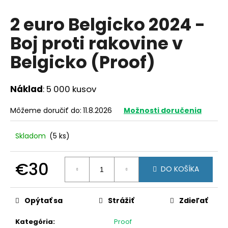
á
2 euro Belgicko 2024 -
j
Boj proti rakovine v
s
ť
Belgicko (Proof)
?
Náklad
: 5 000 kusov
Môžeme doručiť do:
11.8.2026
Možnosti doručenia
HĽADAŤ
Skladom
(5 ks)
O
€30
DO KOŠÍKA
d
Jednotková
p
cena:
o
Opýtať sa
Strážiť
Zdieľať
r
ú
Kategória
:
Proof