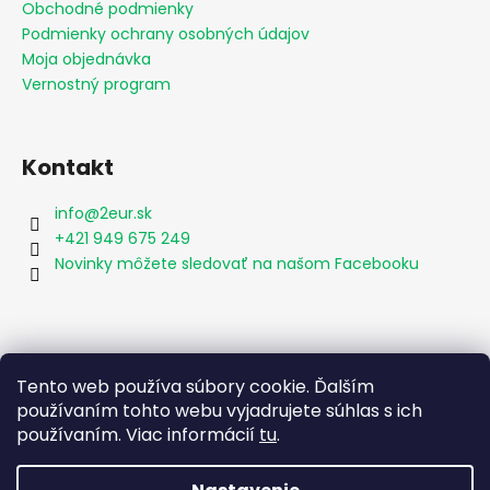
Obchodné podmienky
Podmienky ochrany osobných údajov
Moja objednávka
Vernostný program
Kontakt
info
@
2eur.sk
+421 949 675 249
Novinky môžete sledovať na našom Facebooku
Vyhľadávanie
Tento web používa súbory cookie. Ďalším
používaním tohto webu vyjadrujete súhlas s ich
používaním. Viac informácií
tu
.
HĽADAŤ