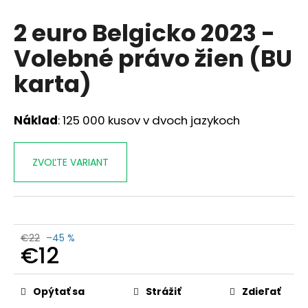
á
2 euro Belgicko 2023 -
j
Volebné právo žien (BU
s
ť
karta)
?
Náklad
: 125 000 kusov v dvoch jazykoch
HĽADAŤ
ZVOĽTE VARIANT
O
d
€22
–45 %
€12
p
o
Jednotková
r
cena:
Opýtať sa
Strážiť
Zdieľať
ú