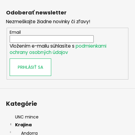
Z
á
Odoberať newsletter
p
Nezmeškajte žiadne novinky či zľavy!
ä
t
Email
i
Vložením e-mailu súhlasíte s
podmienkami
e
ochrany osobných údajov
PRIHLÁSIŤ SA
Kategórie
UNC mince
Krajina
Andorra