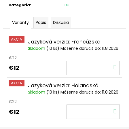
č
Kategória
:
BU
a
m
e
Varianty
Popis
Diskusia
2
AKCIA
Jazyková verzia: Francúzska
EURO
LUXEMBURSKO
Skladom
(10 ks)
Môžeme doručiť do:
11.8.2026
2026
-
€22
45.
DO
NARODENINY
€12
VILIAMA
KOŠ
(BU)
AKCIA
€24,50
Jazyková verzia: Holandská
Skladom
(10 ks)
Môžeme doručiť do:
11.8.2026
€22
DO
€12
KOŠ