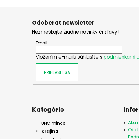
Z
á
Odoberať newsletter
p
Nezmeškajte žiadne novinky či zľavy!
ä
t
Email
i
Vložením e-mailu súhlasíte s
podmienkami o
e
PRIHLÁSIŤ SA
Preskočiť
kategórie
Kategórie
Info
Akú 
UNC mince
Obch
Krajina
Podm