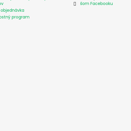
ov
šom Facebooku
 objednávka
ostný program