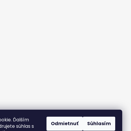
okie. Ďalším
Odmietnuť
Súhlasím
rujete súhlas s