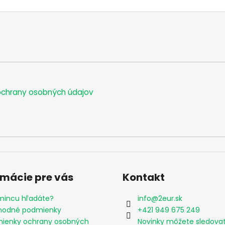
chrany osobných údajov
rmácie pre vás
Kontakt
mincu hľadáte?
info
@
2eur.sk
odné podmienky
+421 949 675 249
ienky ochrany osobných
Novinky môžete sledova