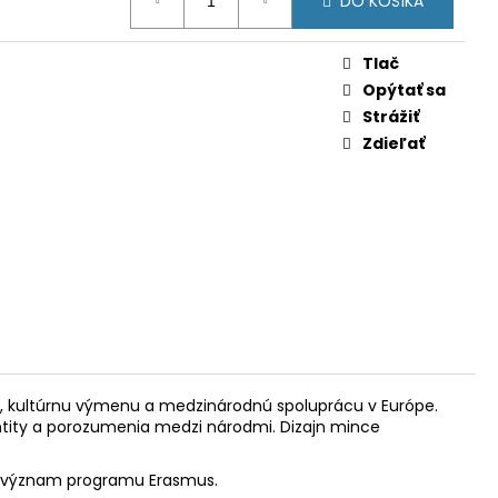
IAMA (BU)
DO KOŠÍKA
Tlač
Opýtať sa
Strážiť
Zdieľať
nie, kultúrnu výmenu a medzinárodnú spoluprácu v Európe.
entity a porozumenia medzi národmi. Dizajn mince
uje význam programu Erasmus.