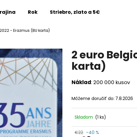
rajina
Rok
Striebro, zlato a 5€
Vzácne m
2022 - Erazmus (BU karta)
Čo potrebujete nájsť?
2 euro Belg
HĽADAŤ
karta)
Náklad
: 200 000 kusov
Odporúčame
Môžeme doručiť do:
7.8.2026
Skladom
(1 ks)
2 EURO SLOVENSKO 2026 - TRENČÍN
2 EURO LUXEMBU
€22
–40 %