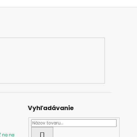
Vyhľadávanie
ť na na
HĽADAŤ