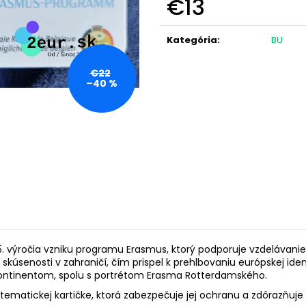
€13
(KARTA S MEDAILOU)
NARODENINY VIL
€20
€24,50
Jednotková
cena:
Kategória
:
BU
€22
–40 %
 35. výročia vzniku programu Erasmus, ktorý podporuje vzdeláva
kúsenosti v zahraničí, čím prispel k prehlbovaniu európskej id
kontinentom, spolu s portrétom Erasma Rotterdamského.
ej tematickej kartičke, ktorá zabezpečuje jej ochranu a zdôrazň