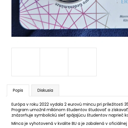
RADE EÚ (UNC)
€3,30
Popis
Diskusia
Európa v roku 2022 vydala 2 eurovú mincu pri príležitosti
Program umožnil miliónom študentov študovať a získavať s
znázorňuje symbolickú sieť spájajúcu študentov naprieč 
Minca je vyhotovená v kvalite BU a je zabalená v oficiáln