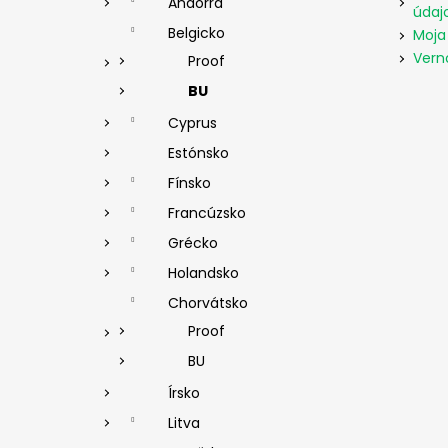
Andorra
údaj
Belgicko
Moja
Vern
Proof
BU
Cyprus
Estónsko
Fínsko
Francúzsko
Grécko
Holandsko
Chorvátsko
Proof
BU
Írsko
Litva