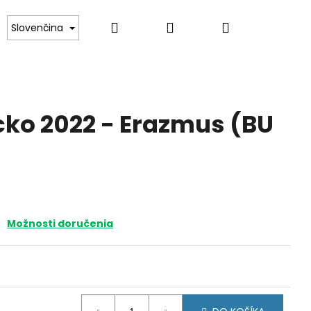
Hľadať
Prihlásenie
Nákupný
ince
Darčekové poukazy
Kontakt
Slovenčina
košík
icko 2022 - Erazmus (BU
Možnosti doručenia
RSKO 2026 - 45.