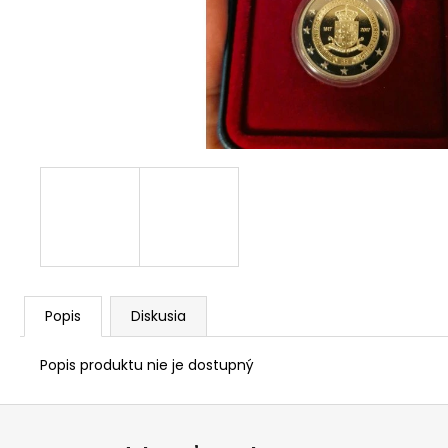
RADE EÚ (UNC)
€3,50
Popis
Diskusia
Popis produktu nie je dostupný
Z
á