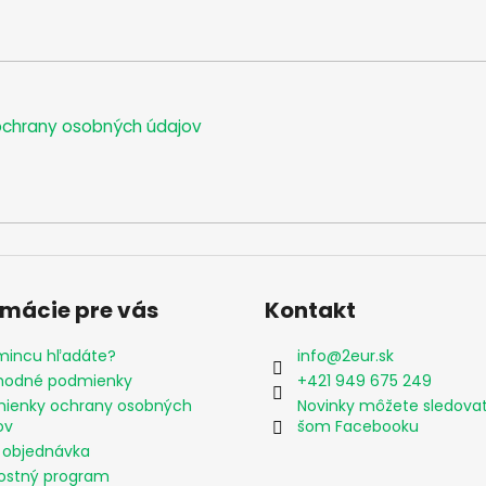
chrany osobných údajov
rmácie pre vás
Kontakt
mincu hľadáte?
info
@
2eur.sk
odné podmienky
+421 949 675 249
ienky ochrany osobných
Novinky môžete sledova
ov
šom Facebooku
 objednávka
ostný program