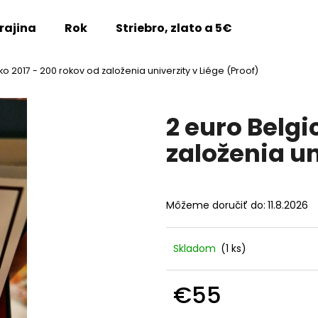
rajina
Rok
Striebro, zlato a 5€
Vzácne m
ko 2017 - 200 rokov od založenia univerzity v Liége (Proof)
Čo potrebujete nájsť?
2 euro Belgi
HĽADAŤ
založenia un
Odporúčame
Môžeme doručiť do:
11.8.2026
Skladom
(1 ks)
€55
2 EURO FRANCÚZSKO 2026 -
2 EURO FRANCÚZ
Jednotková