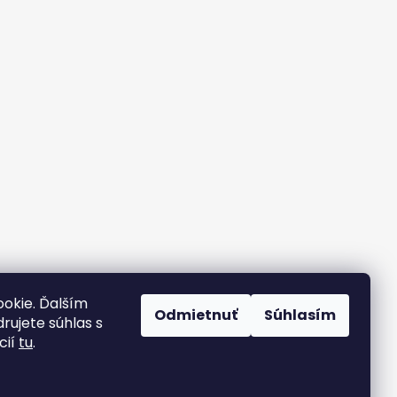
okie. Ďalším
Odmietnuť
Súhlasím
rujete súhlas s
cií
tu
.