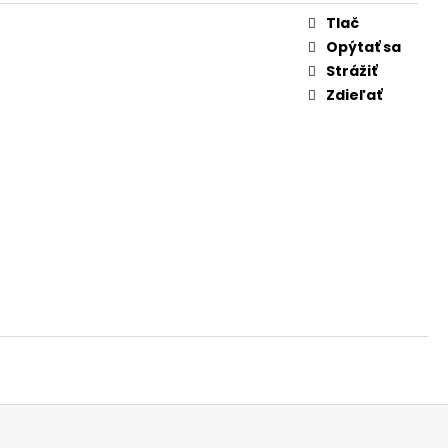
 (PRVÁ MINCA) (BU
Tlač
Opýtať sa
Strážiť
Zdieľať