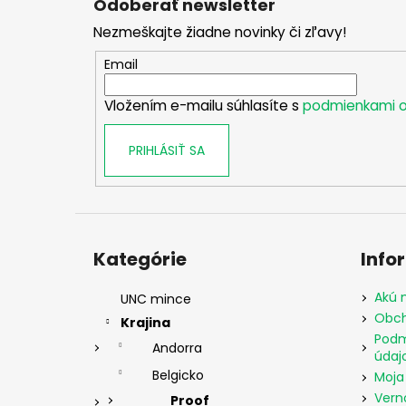
Odoberať newsletter
p
Nezmeškajte žiadne novinky či zľavy!
ä
t
Email
i
Vložením e-mailu súhlasíte s
podmienkami o
e
PRIHLÁSIŤ SA
Preskočiť
kategórie
Kategórie
Info
Akú 
UNC mince
Obch
Krajina
Podm
Andorra
údaj
Belgicko
Moja
Vern
Proof