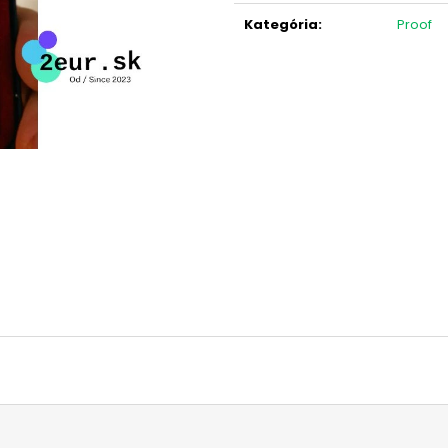
NÁMORNÍCTVO (FDC)
OLYMPIJSKÉ HRY
cena:
KARTA)
Kategória
:
Proof
€3,10
€12