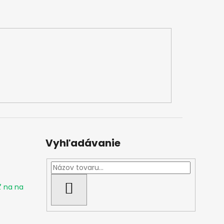
Vyhľadávanie
ť na na
HĽADAŤ