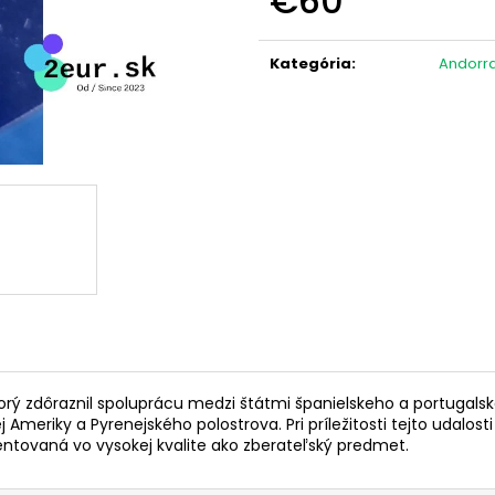
€60
NARODENINY VILIAMA (BU)
KAROLA VEĽKÉHO
Jednotková
€24,50
€24,50
cena:
Kategória
:
Andorr
torý zdôraznil spoluprácu medzi štátmi španielskeho a portugals
Ameriky a Pyrenejského polostrova. Pri príležitosti tejto udalost
entovaná vo vysokej kvalite ako zberateľský predmet.