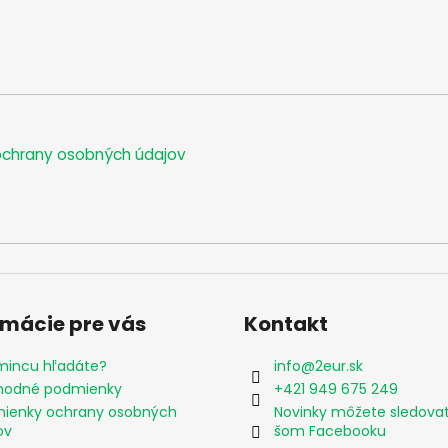
chrany osobných údajov
rmácie pre vás
Kontakt
mincu hľadáte?
info
@
2eur.sk
odné podmienky
+421 949 675 249
ienky ochrany osobných
Novinky môžete sledova
ov
šom Facebooku