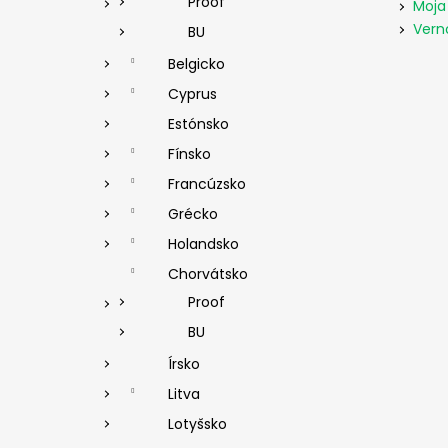
Proof
Moja
Vern
BU
Belgicko
Cyprus
Estónsko
Fínsko
Francúzsko
Grécko
Holandsko
Chorvátsko
Proof
BU
Írsko
Litva
Lotyšsko