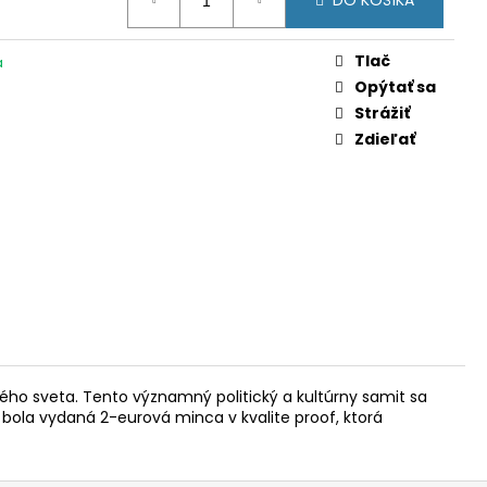
DO KOŠÍKA
 (BU)
Tlač
a
Opýtať sa
Strážiť
Zdieľať
kého sveta. Tento významný politický a kultúrny samit sa
i bola vydaná 2-eurová minca v kvalite proof, ktorá