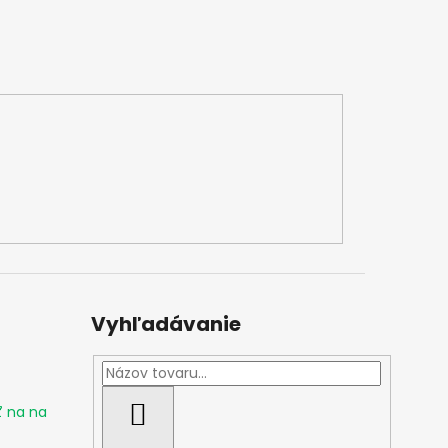
Vyhľadávanie
ť na na
HĽADAŤ