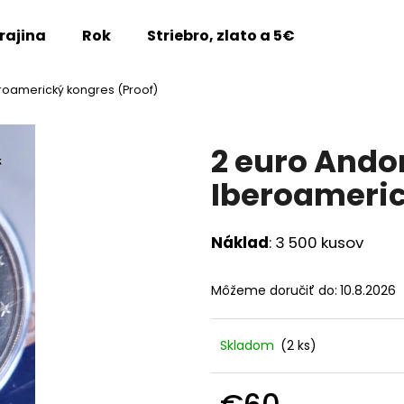
rajina
Rok
Striebro, zlato a 5€
Vzácne m
roamerický kongres (Proof)
Čo potrebujete nájsť?
2 euro Ando
HĽADAŤ
Iberoameric
Náklad
: 3 500 kusov
Odporúčame
Môžeme doručiť do:
10.8.2026
Skladom
(2 ks)
2 EURO LUXEMBURSKO 2026 - 45.
2 EURO LUXEMB