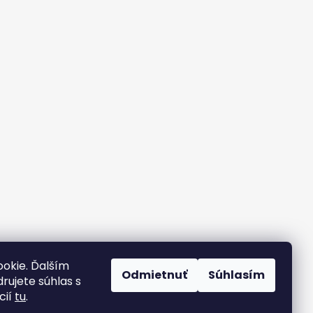
okie. Ďalším
Odmietnuť
Súhlasím
rujete súhlas s
cií
tu
.