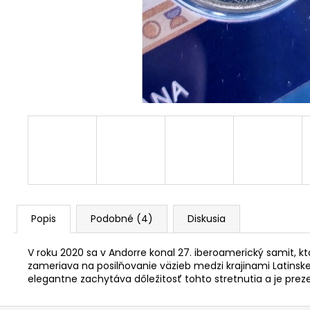
RADE EÚ (UNC)
€3,50
Popis
Podobné (4)
Diskusia
V roku 2020 sa v Andorre konal 27. iberoamerický samit, k
zameriava na posilňovanie väzieb medzi krajinami Latinskej 
elegantne zachytáva dôležitosť tohto stretnutia a je prez