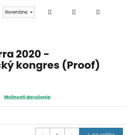
Hľadať
Prihlásenie
Nákupný
ince
Darčekové poukazy
Kontakt
Slovenčina
košík
rra 2020 -
ký kongres (Proof)
Možnosti doručenia
URSKO 2026 - CENA