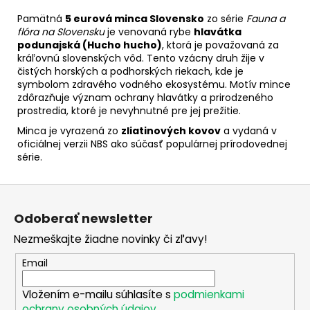
č
a
Pamätná
5 eurová minca Slovensko
zo série
Fauna a
m
flóra na Slovensku
je venovaná rybe
hlavátka
podunajská (Hucho hucho)
, ktorá je považovaná za
e
kráľovnú slovenských vôd. Tento vzácny druh žije v
čistých horských a podhorských riekach, kde je
symbolom zdravého vodného ekosystému. Motív mince
2
zdôrazňuje význam ochrany hlavátky a prirodzeného
EURO
prostredia, ktoré je nevyhnutné pre jej prežitie.
SLOVENSKO
2026
Minca je vyrazená zo
zliatinových kovov
a vydaná v
-
oficiálnej verzii NBS ako súčasť populárnej prírodovednej
TRENČÍN
série.
(KARTA
S
MEDAILOU)
Z
€20
á
Odoberať newsletter
p
Nezmeškajte žiadne novinky či zľavy!
ä
t
Email
i
Vložením e-mailu súhlasíte s
podmienkami
e
ochrany osobných údajov