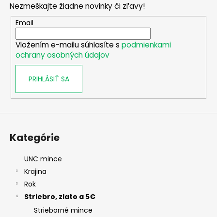
Nezmeškajte žiadne novinky či zľavy!
ä
t
Email
i
Vložením e-mailu súhlasíte s
podmienkami
e
ochrany osobných údajov
PRIHLÁSIŤ SA
Kategórie
UNC mince
Krajina
Rok
Striebro, zlato a 5€
Strieborné mince