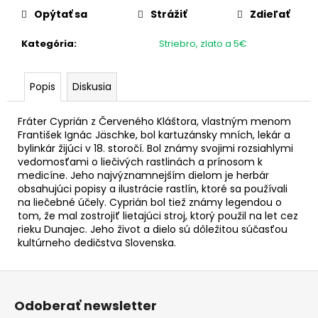
č
cena:
Opýtať sa
Strážiť
Zdieľať
a
m
Kategória
:
Striebro, zlato a 5€
e
Popis
Diskusia
2
EURO
GRÉCKO
Fráter Cyprián z Červeného Kláštora, vlastným menom
2026
František Ignác Jäschke, bol kartuzánsky mních, lekár a
-
bylinkár žijúci v 18. storočí. Bol známy svojimi rozsiahlymi
AKADÉMIA
vedomosťami o liečivých rastlinách a prínosom k
ATÉNY
(UNC)
medicíne. Jeho najvýznamnejším dielom je herbár
obsahujúci popisy a ilustrácie rastlín, ktoré sa používali
€3,20
na liečebné účely. Cyprián bol tiež známy legendou o
tom, že mal zostrojiť lietajúci stroj, ktorý použil na let cez
rieku Dunajec. Jeho život a dielo sú dôležitou súčasťou
kultúrneho dedičstva Slovenska.
Z
á
Odoberať newsletter
p