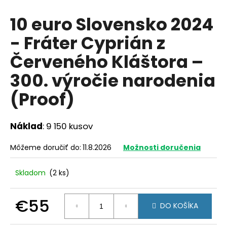
á
10 euro Slovensko 2024
j
- Fráter Cyprián z
s
ť
Červeného Kláštora –
?
300. výročie narodenia
(Proof)
HĽADAŤ
Náklad
: 9 150 kusov
Môžeme doručiť do:
11.8.2026
Možnosti doručenia
O
d
Skladom
(2 ks)
p
o
€55
r
DO KOŠÍKA
ú
Jednotková